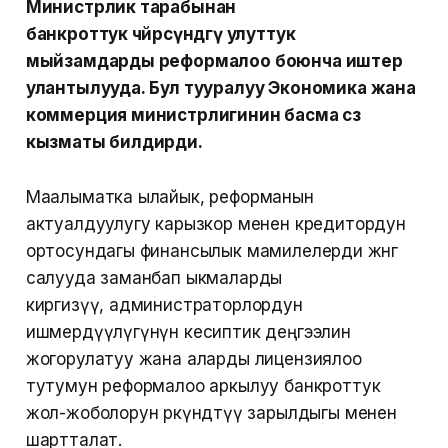
Министрлик тарабынан
банкроттук чөйрөсүндөгү улуттук
мыйзамдарды реформалоо боюнча иштер
улантылууда. Бул тууралуу Экономика жана
коммерция министрлигинин басма сөз
кызматы билдирди.
Маалыматка ылайык, реформанын
актуалдуулугу карызкор менен кредитордун
ортосундагы финансылык мамилелерди жөнгө
салууда заманбап ыкмаларды
киргизүү, администраторлордун
ишмердүүлүгүнүн кесиптик деңгээлин
жогорулатуу жана аларды лицензиялоо
тутумун реформалоо аркылуу банкроттук
жол-жоболорун өркүндөтүү зарылдыгы менен
шартталат.