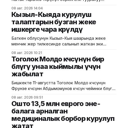
тараган маалыматтын чындыкка дал келбесин
08 авг. 2026 14:04
Маданият, маалымат жана жаштар саясаты
Кызыл-Кыяда курулуш
министрлиги билдирди. Министрликтин
талаптарын бузган жеке
маалыматына караганда, музейдин эч бир бөлүгү
ишкерге чара көрүлдү
чет өлкөлүк мекемелерге менчикке, ижарага же
туруктуу пайдаланууга берилген эмес.
Баткен облусунун Кызыл-Кыя шаарында жеке
Белгилегендей, “Гармония сулуулукту жаратат:
менчик жер тилкесинде салынып жаткан эки
Байыркы Кытай цивилизациясынын көркөм өнөр
кабаттуу соода борборунун курулушунда мыйзам
08 авг. 2026 10:21
бузуулар аныкталды. Бул тууралуу Курулуш,
Тоголок Молдо көчөсүнүн бир
архитектура жана турак жай-коммуналдык чарба
бөлүгү унаа кыймылы үчүн
министрлигинин басма сөз кызматы билдирди.
жабылат
Маалыматка ылайык, Кулатов көчөсүндө жайгашкан
объекттеги иштер тиешелүү уруксат берүүчү
Бишкекте 11-августта Тоголок Молдо көчөсүнүн
жана долбоордук документтер таризделбестен
Фрунзе көчөсүнөн Абдымомунов көчөсүнө чейинки бөлүгү
жүргүзүлгөн. Жер казууда
унаа кыймылы үчүн убактылуу жабылат. Калаа
08 авг. 2026 09:51
мэриясынын билдиришкендей, аталган тилкеде
Ошто 13,5 млн еврого эне-
бул убакта курулуш иштери жүргүзүлөт. Ал эми
балага арналган
Фрунзе жана Панфилов көчөлөрүнүн кесилиши
медициналык борбор курулуп
кайрадан унаалар үчүн ачылат. Мэрия
айдоочуларды жол кыймылындагы убактылуу
жатат