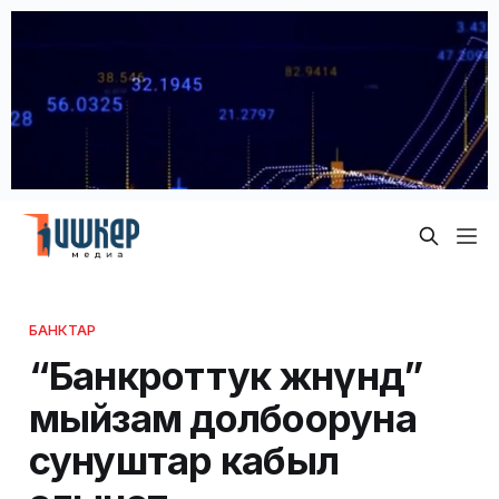
БАНКТАР
“Банкроттук жөнүндө”
мыйзам долбооруна
сунуштар кабыл