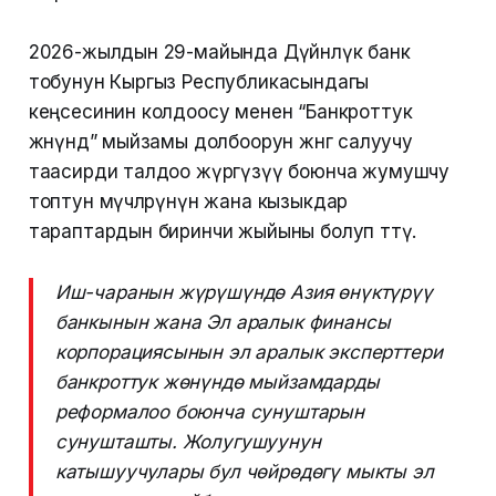
2026-жылдын 29-майында Дүйнөлүк банк
тобунун Кыргыз Республикасындагы
кеңсесинин колдоосу менен “Банкроттук
жөнүндө” мыйзамы долбоорун жөнгө салуучу
таасирди талдоо жүргүзүү боюнча жумушчу
топтун мүчөлөрүнүн жана кызыкдар
тараптардын биринчи жыйыны болуп өттү.
Иш-чаранын жүрүшүндө Азия өнүктүрүү
банкынын жана Эл аралык финансы
корпорациясынын эл аралык эксперттери
банкроттук жөнүндө мыйзамдарды
реформалоо боюнча сунуштарын
сунушташты. Жолугушуунун
катышуучулары бул чөйрөдөгү мыкты эл