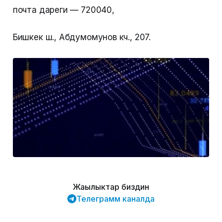
почта дареги — 720040,
Бишкек ш., Абдумомунов көч., 207.
Жаңылыктар биздин
Телеграмм каналда