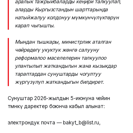
аралык тажрыйбаларды кеңири талкуулап,
аларды Кыргызстандын шарттарында
натыйжалуу колдонуу мүмкүнчүлүктөрүн
карап чыгышты.
Мындан тышкары, министрлик аталган
чөйрөдөгү укуктук жөнгө салууну
реформалоо маселелерин талкуулоо
улантылып жаткандыгын жана кызыкдар
тараптардан сунуштарды чогултуу
жүргүзүлүп жаткандыгын билдирет.
Сунуштар 2026-жылдын 5-июнуна чейин
төмөнкү даректер боюнча кабыл алынат:
электрондук почта — bakyt_b@list.ru,