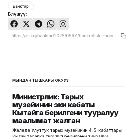
Банктар
Бөлүшүү:
МЫНДАН ТЫШКАРЫ ОКУҢУЗ
Министрлик: Тарых
музейинин эки кабаты
Кытайга берилгени тууралуу
маалымат жалган
Желеде Улуттук тарых музейинин 4-5-кабаттары
Кытай тарапка өткөрүлүп берилгени тууралуу