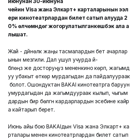
июнунан 30-июнуна
чейин Visa жана Элкарт+ карталарынын ээл
ери кинотеатрлардан билет сатып алууда 2
0% өлчөмүндөгү жогорулатылганкешбэк ала а
лышат.
Жай - дүйнөлүк жаңы тасмалардын бет ачарлар
ынын мезгили. Дал ушул учурда үй-
бүлөңүз же досторуңуз мененкино көрүп, жагымд
уу убакыт өткөрүү мурдагыдан да пайдалуураак
болот. Ошондуктан BAKAI кинотеатрга баруун
умурдагыдан да жагымдуураак кылып, чыгым
дардын бир бөлүгүн кардарлардын эсебине кайр
а кайтарып берет.
Июнь айы бою BAKAIдын Visa жана Элкарт+ ка
рталары менен кинотеатрлардан билет сатып