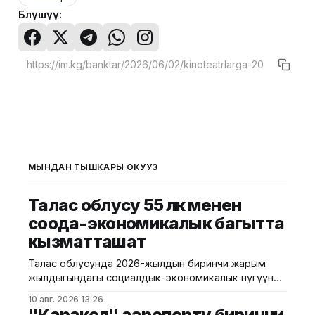
Бөлүшүү:
МЫНДАН ТЫШКАРЫ ОКУҢУЗ
Талас облусу 55 өлкө менен
соода-экономикалык багытта
кызматташат
Талас облусунда 2026-жылдын биринчи жарым
жылдыгындагы социалдык-экономикалык өнүгүүнүн
жыйынтыгы чыгарылып, алдыдагы милдеттер
10 авг. 2026 13:26
белгиленди. Бул тууралуу аймактык өкүлчүлүктөн
"Каракол" аэропорту биринчи