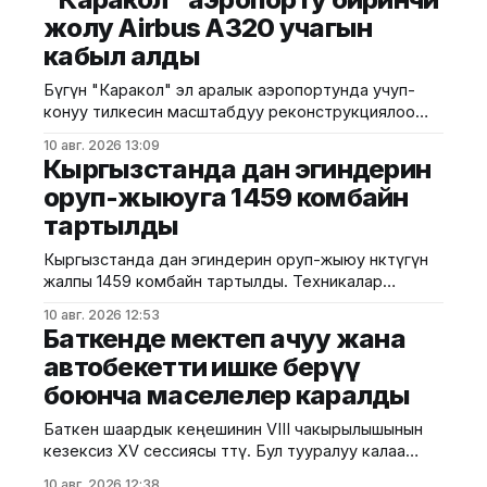
билдиришти. Жыйында экономикалык өсүш,
жолу Airbus A320 учагын
инвестиция тартуу, курулуш, жол
кабыл алды
инфраструктурасы, айыл чарба жана социалдык
тармактардагы көрсөткүчтөр талкууланды.
Бүгүн "Каракол" эл аралык аэропортунда учуп-
Маалыматка ылайык, учурда Талас облусу
конуу тилкесин масштабдуу реконструкциялоо
дүйнөнүн 55 өлкөсү менен соода-экономикалык
иштери аяктагандан кийинки алгачкы техникалык
байланыш жүргүзүп жатат. Ошондой
10 авг. 2026 13:09
каттам аткарылды. Аэропорттун тарыхында
Кыргызстанда дан эгиндерин
биринчи жолу магистралдык класстагы Airbus A320
оруп-жыюуга 1459 комбайн
аба кемеси кабыл алынды. Бул тууралуу
тартылды
"Кыргызстан аэропорттору" ААКнын басма сөз
кызматынан билдиришти. Техникалык каттам
Кыргызстанда дан эгиндерин оруп-жыюу өнөктүгүнө
жаңыланган аэродром инфраструктурасынын ири
жалпы 1459 комбайн тартылды. Техникалар
учактарды кабыл
түшүмдүн бышып жетилүү мөөнөтүнө жараша
10 авг. 2026 12:53
аймактарга бөлүштүрүлдү. Бул тууралуу Суу
Баткенде мектеп ачуу жана
ресурстары, айыл чарба жана кайра иштетүү өнөр
автобекетти ишке берүү
жайы министрлигинен билдиришти. Чүй
боюнча маселелер каралды
облусундагы оруп-жыюу иштерине Ысык-Көл жана
Нарын облустарынан 100дөн ашык дан комбайны
Баткен шаардык кеңешинин VIII чакырылышынын
тартылган. Учурда облуста оруп-жыюу
кезексиз XV сессиясы өттү. Бул тууралуу калаа
мэриясынан билдиришти. Маалыматка ылайык,
10 авг. 2026 12:38