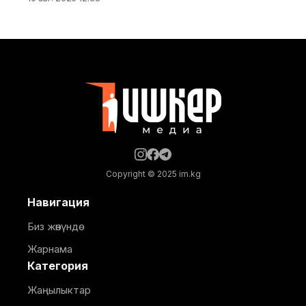
сессияга шаардык кеңештин төрагасы Алтынбек
Аширов, Баткен шаарынын мэринин орун басары
Алихан Ураимов, депутаттар жана мекеме-
ишканалардын жетекчилери катышты. Күн
тартибинде Баткен шаарынын Чет-Булак
кварталынын Аэропорт тилкесинде Коомчулукту
өнүктүрүү жана инвестициялоо агенттигинин
каржылоосу
Copyright © 2025 im.kg
Навигация
Биз жөнүндө
Жарнама
Категория
Жаңылыктар