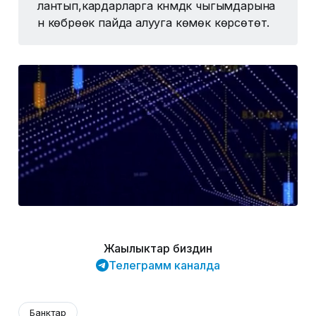
лантып,кардарларга күнүмдүк чыгымдарына
н көбүрөөк пайда алууга көмөк көрсөтөт.
Жаңылыктар биздин
Телеграмм каналда
Банктар