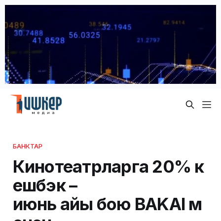
БАНКТАР
Кинотеатрларга 20% к
ешбэк –
июнь айы бою BAKAI м