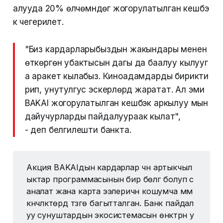
алууда 20% өлчөмүндөгү жогорулатылган кешбэ
к чегерилет.
"Биз кардарларыбыздын жакындары менен
өткөргөн убактысын дагы да баалуу кылууг
а аракет кылабыз. Киноадамдарды бирикти
рип, унутулгус эскерүүлөрдү жаратат. Ал эми
BAKAI жогорулатылган кешбэк аркылуу мын
дайучурларды пайдалуураак кылат",
- деп белгилешти банкта.
Акция BAKAIдын кардарлар үчүн артыкчыл
ыктар программасынын бир бөлүгү болуп с
аналат жана карта ээлериүчүн кошумча мүм
күнчүлүктөрдү түзүүгө багытталган. Банк пайдал
уу сунуштардын экосистемасын өнүктүрүүнү у