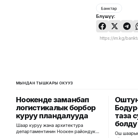
Банктар
Бөлүшүү:
МЫНДАН ТЫШКАРЫ ОКУҢУЗ
Ноокенде заманбап
Оштун 
логистикалык борбор
Бодур
куруу пландалууда
таза 
болду
Шаар куруу жана архитектура
департаментинин Ноокен райондук
Ош шаарын
шаар куруу жана архитектура