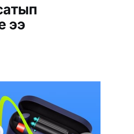
 сатып
е ээ