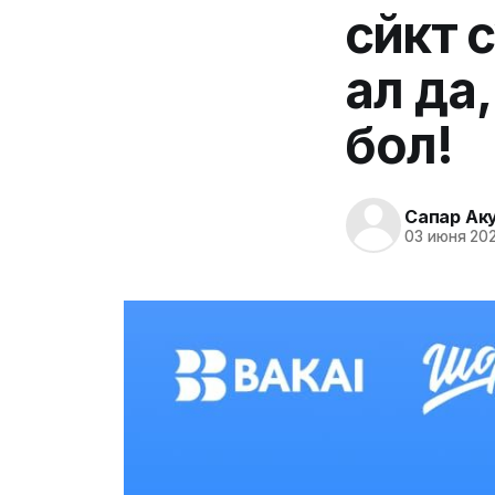
сүйүк
ал да
бол!
Сапар Ак
03 июня 202