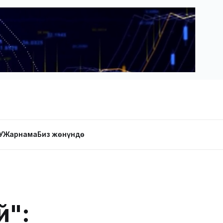
У
Жарнама
Биз жөнүндө
й":