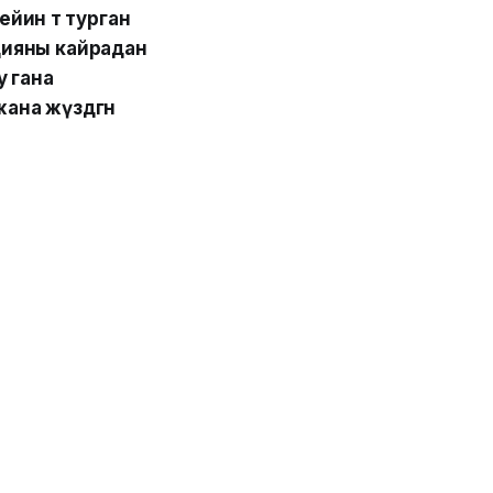
ин өтө турган
цияны кайрадан
у гана
ана жүздөгөн