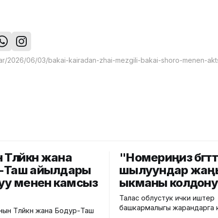
Төлөйкөн жана
"Номериңиз бөгөттө
-Таш айылдары
шылуундар жаң
суу менен камсыз
ыкманы колдон
Талас облустук ички иштер
башкармалыгы жарандарга 
ын Төлөйкөн жана Бодур-Таш
алдамчылыктын жаңы ыкма