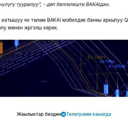
үлүгү тууралуу", - деп белгилешти BAKAIдан.
га катышуу үчүн төлөм BAKAI мобилдик банкы аркылуу 
у менен жүргүзүлүшү керек.
Жаңылыктар биздин
Телеграмм каналда