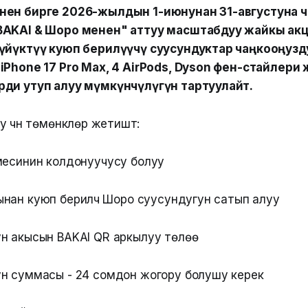
ен бирге 2026-жылдын 1-июнунан 31-августуна чей
BAKAI & Шоро менен" аттуу масштабдуу жайкы ак
үйүктүү куюп берилүүчү суусундуктар чаңкооңузд
iPhone 17 Pro Max, 4 AirPods, Dyson фен-стайлери ж
ди утуп алуу мүмкүнчүлүгүн тартуулайт.
үчүн төмөнкүлөр жетиштүү:
месинин колдонуучусу болуу
нан куюп берилүүчү Шоро суусундугун сатып алуу
ун акысын BAKAI QR аркылуу төлөө
ун суммасы - 24 сомдон жогору болушу керек