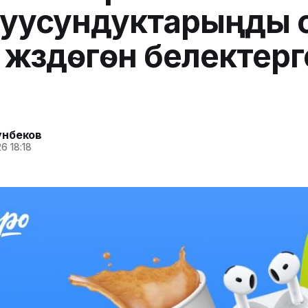
түү суусундуктарыңды
, жүздөгөн белектерг
унбеков
6 18:18