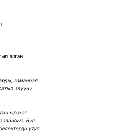
ат
тып алган
арды, заманбап
сатып алууну
дан ырахат
аалайбыз. Бул
белектерди утуп