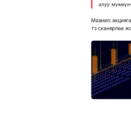
алуу мүмкүнч
Маанилүү: акция
түз сканерлөө жол