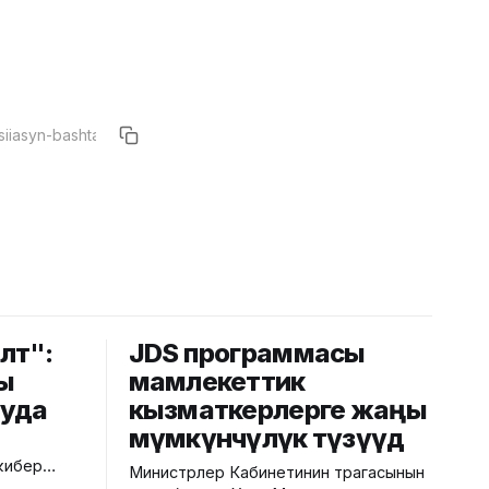
лөт":
JDS программасы
ы
мамлекеттик
ууда
кызматкерлерге жаңы
мүмкүнчүлүк түзүүдө
кибер
Министрлер Кабинетинин төрагасынын
сы