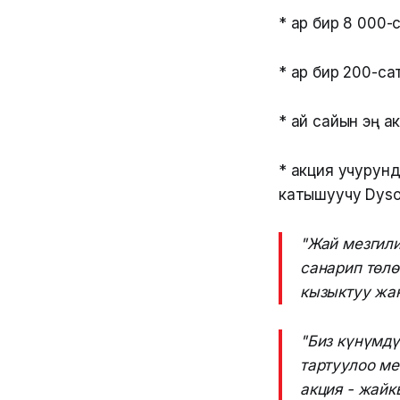
* ар бир 8 000-
* ар бир 200-са
* ай сайын эң а
* акция учурун
катышуучу Dyso
"Жай мезгили
санарип төлө
кызыктуу жан
"Биз күнүмдү
тартуулоо ме
акция - жайк