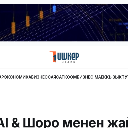
АР
ЭКОНОМИКА
БИЗНЕС
САЯСАТ
КООМ
БИЗНЕС МАЕК
КЫЗЫКТУ
I & Шоро менен жа