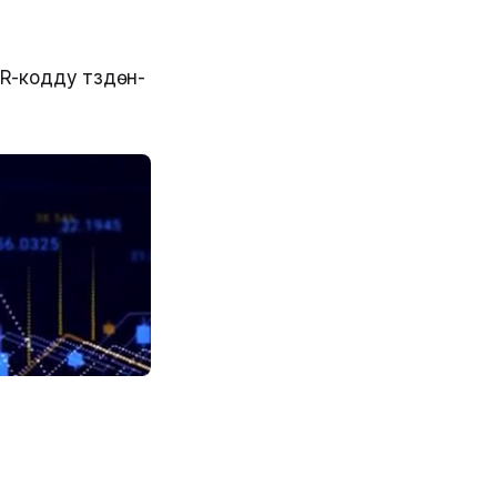
QR-кодду түздөн-