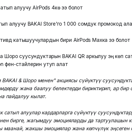
сатып алуучу AirPods 4кө ээ болот
тып алуучу BAKAI Store'го 1 000 сомдук промокод ал
ктивдүү катышуучулардын бири AirPods Maxка ээ болот
да Шоро суусундуктарын BAKAI QR аркылуу эң көп са
n фен-стайлерин утуп алат
 BAKAI & Шоро менен" акциясы сүйүктүү суусундукт
мдөрдү жана баалуу белектерди бириктирип, ар бир 
а пайдалуу кылат.
к сатып алуулар кардарларга сүйүктүү суусундуктар
нен бирге, жагымдуу эмоцияларды да тартуулашын к
ы маанай, жакшы эмоциялар жана көпчүлүк эңсеген 