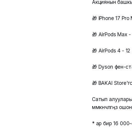
Акциянын башкы
🎁 iPhone 17 Pro
🎁 AirPods Max -
🎁 AirPods 4 - 1
🎁 Dyson фен-ст
🎁 BAKAI Store'
Сатып алууларың
мүмкүнчүлүгүңүз о
* ар бир 16 000