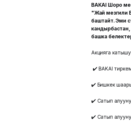
BAKAI Шоро мен
"Жай мезгили 
баштайт. Эми с
кандырбастан, 
башка белектер
Акцияга катышуу 
✔️ BAKAI тирке
✔️ Бишкек шаары
✔️ Сатып алуун
✔️ Сатып алуун