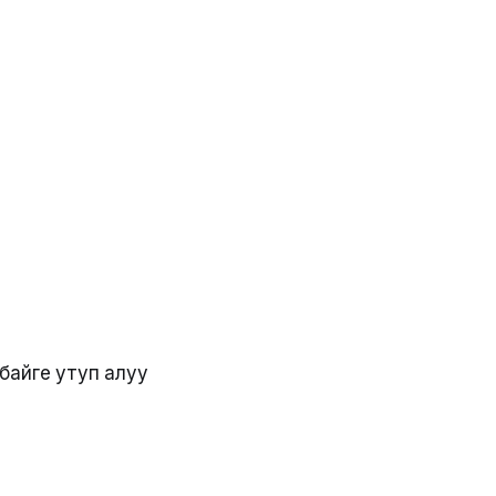
 байге утуп алуу