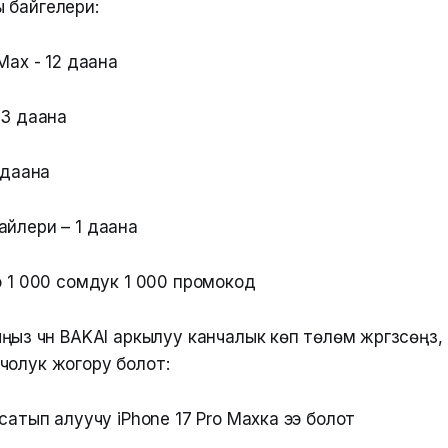
 байгелери:
 Max - 12 даана
 3 даана
2 даана
айлери – 1 даана
го 1 000 сомдук 1 000 промокод
ыз үчүн BAKAI аркылуу канчалык көп төлөм жүргүзсөңүз,
шончолук жогору болот:
-сатып алуучу iPhone 17 Pro Maxка ээ болот