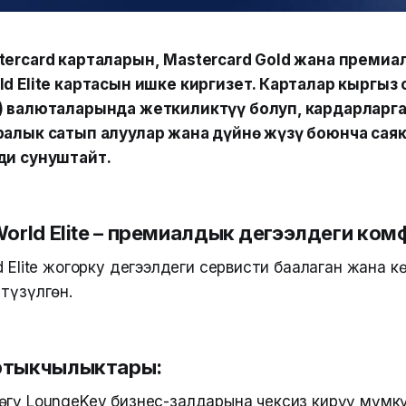
tercard карталарын, Mastercard Gold жана преми
ld Elite картасын ишке киргизет. Карталар кыргыз 
R) валюталарында жеткиликтүү болуп, кардарларг
ралык сатып алуулар жана дүйнө жүзү боюнча саяк
ди сунуштайт.
World Elite – премиалдык деңгээлдеги ко
d Elite жогорку деңгээлдеги сервисти баалаган жана к
түзүлгөн.
ртыкчылыктары:
өгү LoungeKey бизнес-залдарына чексиз кирүү мүмк