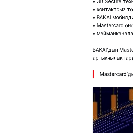
• 3D Secure те
• контактсыз т
• BAKAI мобилд
• Mastercard ө
• мейманканала
BAKAI’дын Mast
артыкчылыктарды
Mastercard’д