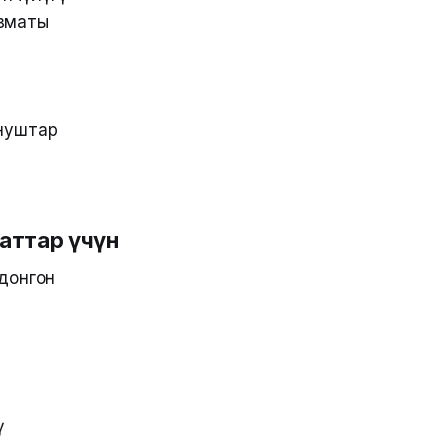
ызматы
унуштар
каттар үчүн
донгон
ү