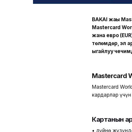
BAKAI жаңы Mas
Mastercard Wor
жана евро (EU
төлөмдөр, эл а
ыңгайлуу чечим
Mastercard 
Mastercard Worl
кардарлар үчүн 
Картанын а
• дүйнө жүзүнд