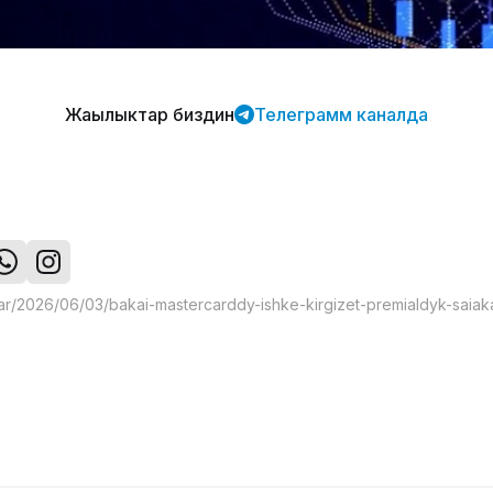
Жаңылыктар биздин
Телеграмм каналда