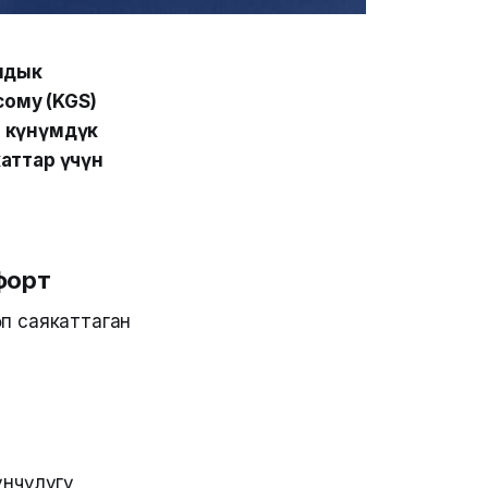
алдык
сому (KGS)
а күнүмдүк
аттар үчүн
мфорт
өп саякаттаган
үнчүлүгү