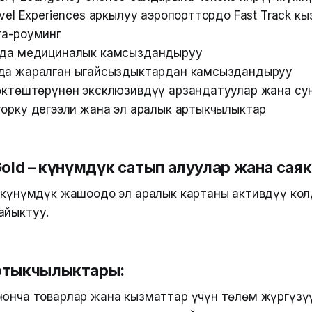
avel Experiences аркылуу аэропорттордо Fast Track к
та-роуминг
нда медициналык камсыздандыруу
да жаралган ыңгайсыздыктардан камсыздандыруу
нөктөштөрүнөн эксклюзивдүү арзандатуулар жана с
горку деңгээли жана эл аралык артыкчылыктар
Gold – күнүмдүк сатып алуулар жана сая
d күнүмдүк жашоодо эл аралык картаны активдүү кол
айыктуу.
ртыкчылыктары:
оюнча товарлар жана кызматтар үчүн төлөм жүргүзү