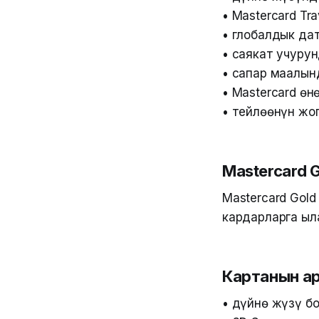
• Mastercard Tr
• глобалдык да
• саякат учуру
• сапар маалын
• Mastercard ө
• тейлөөнүн жо
Mastercard 
Mastercard Gol
кардарларга ыл
Картанын а
• дүйнө жүзү б