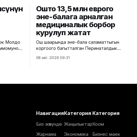
чөсүнүн
Ошто 13,5 млн еврого
эне-балага арналган
медициналык борбор
курулуп жатат
лок Молдо
Ош шаарында эне-бала саламаттыгын
бдымомунов
коргоого багытталган Перинаталдык
кыймылы
борбордун курулушу башталды. Бул
08 авг. 2026 09:31
тууралуу Саламаттык сактоо
й, аталган
министрлигинин басма сөз кызматы
ш иштери
билдирди. Маалыматка ылайык,
долбоор Германиянын өнүктүрүү
ши
банкынын (KfW) 13,5 млн евро
эрия
өлчөмүндөгү гранттык каражатынын
ындагы
эсебинен ишке ашырылууда. Аталган
алып, жол
борбор 249 орунга ылайыкталып, кош
ак
бойлуу аялдарга, төрөттөн кийинки
Навигация
Категория
Категория
энелерге жана ымыркайларга
Биз жөнүндө
Жаңылыктар
Коом
Жарнама
Экономика
Бизнес маек