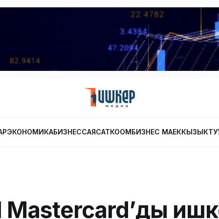
АР
ЭКОНОМИКА
БИЗНЕС
САЯСАТ
КООМ
БИЗНЕС МАЕК
КЫЗЫКТУ
 Mastercard’ды ишк