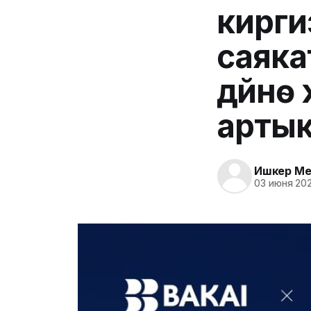
кирги
саяка
дүйнө 
арты
Ишкер Me
03 июня 202