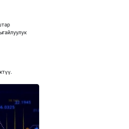
штар
ңгайлуулук
ктүү.