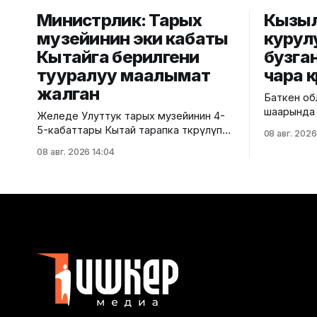
Министрлик: Тарых
Кызы
музейинин эки кабаты
курул
Кытайга берилгени
бузга
тууралуу маалымат
чара к
жалган
Баткен об
шаарында
Желеде Улуттук тарых музейинин 4-
тилкесинд
5-кабаттары Кытай тарапка өткөрүлүп
08 авг. 2026
кабаттуу 
берилгени тууралуу тараган
08 авг. 2026 14:04
курулушун
маалыматтын чындыкка дал келбесин
аныкталды
Маданият, маалымат жана жаштар
архитекту
саясаты министрлиги билдирди.
коммуналд
Министрликтин маалыматына
басма сөз
караганда, музейдин эч бир бөлүгү чет
Маалыматка
өлкөлүк мекемелерге менчикке,
жайгашкан
ижарага же туруктуу пайдаланууга
тиешелүү 
берилген эмес.
долбоорд
Белгилегендей, “Гармония сулуулукту
таризделб
жаратат: Байыркы Кытай
казууда
цивилизациясынын көркөм өнөр