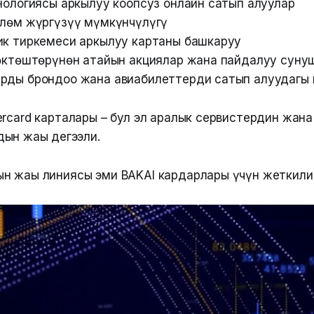
хнологиясы аркылуу коопсуз онлайн сатып алуулар
өлөм жүргүзүү мүмкүнчүлүгү
ик тиркемеси аркылуу картаны башкаруу
нөктөштөрүнөн атайын акциялар жана пайдалуу суну
рды брондоо жана авиабилеттерди сатып алуудагы ы
ercard карталары – бул эл аралык сервистердин жана
н жаңы деңгээли.
ын жаңы линиясы эми BAKAI кардарлары үчүн жеткили