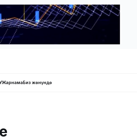
У
Жарнама
Биз жөнүндө
е