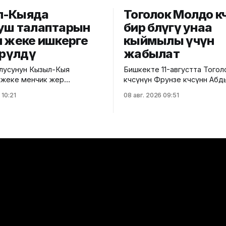
л-Кыяда
Тоголок Молдо кө
уш талаптарын
бир бөлүгү унаа
н жеке ишкерге
кыймылы үчүн
өрүлдү
жабылат
лусунун Кызыл-Кыя
Бишкекте 11-августта Того
 жеке менчик жер
көчөсүнүн Фрунзе көчөсүнөн А
е салынып жаткан эки
көчөсүнө чейинки бөлүгү унаа 
 10:21
08 авг. 2026 09:51
соода борборунун
үчүн убактылуу жабылат. Калаа
да мыйзам бузуулар
мэриясынын билдиришкенде
. Бул тууралуу Курулуш,
тилкеде бул убакта курулу
ра жана турак жай-
жүргүзүлөт. Ал эми Фрунзе жана
ык чарба министрлигинин
Панфилов көчөлөрүнүн кесили
 кызматы билдирди.
кайрадан унаалар үчүн ачылат. М
 ылайык, Кулатов көчөсүндө
айдоочуларды жол кыймыл
 объекттеги иштер
убактылуу өзгөрүүлөрдү эске 
уруксат берүүчү жана
белгилеринин талаптарын т
ук документтер
естен жүргүзүлгөн. Жер