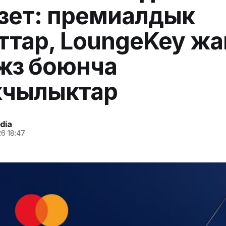
зет: премиалдык
ттар, LoungeKey жа
жүзү боюнча
кчылыктар
dia
6 18:47