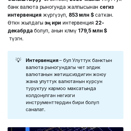
банк валюта рыногунда жалпысынан
сегиз
интервенция
жүргүзүп,
853 млн $
саткан.
Өткөн жылдагы
эң ири
интервенция
22-
декабрда
болуп, анын көлөмү
179,5 млн $
түзгөн.
💡
Интервенция 
– бул Улуттук банктын
валюта рыногундагы чет элдик
валютанын жетишсиздигин жоюу
жана улуттук валютанын курсун
туруктуу кармоо максатында
колдонулган негизги
инструменттердин бири болуп
саналат.