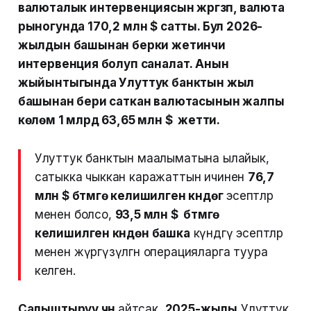
валюталык интервенциясын жүргүзүп, валюта
рыногунда 170,2 млн $ сатты. Бул 2026-
жылдын башынан берки жетинчи
интервенция болуп саналат. Анын
жыйынтыгында Улуттук банктын жыл
башынан бери саткан валютасынын жалпы
көлөмү 1 млрд 63,65 млн $ жетти.
Улуттук банктын маалыматына ылайык,
сатыкка чыккан каражаттын ичинен
76,7
млн $ бүтүмгө келишилген күндөгү
эсептөөлөр
менен болсо,
93,5 млн $ бүтүмгө
келишилген күндөн башка
күндөгү эсептөөлөр
менен жүргүзүлгөн операцияларга туура
келген.
Салыштыруу үчүн
айтсак,
2025-жылы
Улуттук