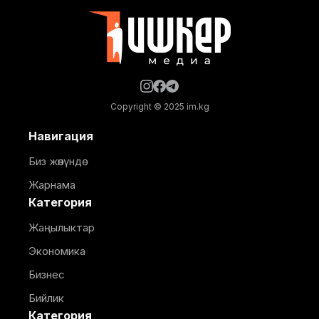
Маалыматка ылайык, учурда Талас облусу
дүйнөнүн 55 өлкөсү менен соода-экономикалык
байланыш жүргүзүп жатат. Ошондой
Copyright © 2025 im.kg
Навигация
Биз жөнүндө
Жарнама
Категория
Жаңылыктар
Экономика
Бизнес
Бийлик
Категория