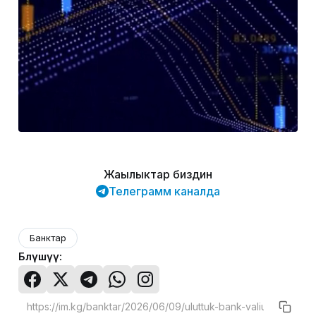
Жаңылыктар биздин
Телеграмм каналда
Банктар
Бөлүшүү: