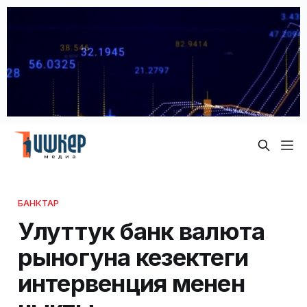
БАНКТАР
Улуттук банк валюта
рыногуна кезектеги
интервенция менен