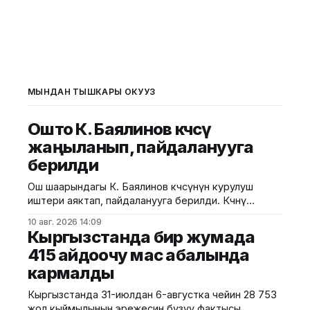
МЫНДАН ТЫШКАРЫ ОКУҢУЗ
Ошто К. Баялинов көчөсү
жаңыланып, пайдаланууга
берилди
Ош шаарындагы К. Баялинов көчөсүнүн курулуш
иштери аяктап, пайдаланууга берилди. Көчөнү
жаңылоо иштери мындан 1 ай мурда башталган.
10 авг. 2026 14:09
Муниципалитеттин маалыматына ылайык, курулуш
Кыргызстанда бир жумада
иштеринин алкагында жолдун эки тарабына
415 айдоочу мас абалында
тротуарлар салынып, жашыл аймактар жана
кармалды
ирригациялык тармактар каралды. Ошондой эле
автоунаалар үчүн токтотуучу жайлар уюштурулду.
Кыргызстанда 31-июлдан 6-августка чейин 28 753
Жаңыланган көчөнүн ачылыш аземине Ош шаарынын
жол кыймылынын эрежесин бузуу фактысы