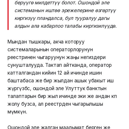
берүүгө милдеттүү болот. Ошондой эле
системанын иштөө эрежелерине өзгөртүү
киргизүү пландалса, бул тууралуу дагы
алдын ала кабарлоо талабы киргизилүүдө.
Мындан тышкары, акча которуу
системаларынын операторлорунун
реестринен чыгаруунун жаңы негиздери
сунушталууда. Тактап айтканда, оператор
катталгандан кийин 12 ай ичинде ишин
баштабаса же бир жылдан ашык убакыт иш
жүргүзбөсө, ошондой эле Улуттук банктын
талаптарын бир жыл ичинде эки же андан көп
жолу бузса, ал реестрден чыгарылышы
мүмкүн.
Ошондой эле жалган маалымат берген же