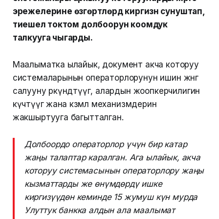
эрежелерине өзгөртүүлөрдү киргизүүнү сунуштап,
тиешелүү токтом долбоорун коомдук
талкууга чыгарды.
Маалыматка ылайык, документ акча которуу
системаларынын операторлорунун ишин жөнгө
салууну өркүндөтүүгө, алардын жоопкерчилигин
күчөтүүгө жана көзөмөл механизмдерин
жакшыртууга багытталган.
Долбоордо операторлор үчүн бир катар
жаңы талаптар каралган. Ага ылайык, акча
которуу системасынын операторлору жаңы
кызматтарды же өнүмдөрдү ишке
киргизүүдөн кеминде 15 жумуш күн мурда
Улуттук банкка алдын ала маалымат