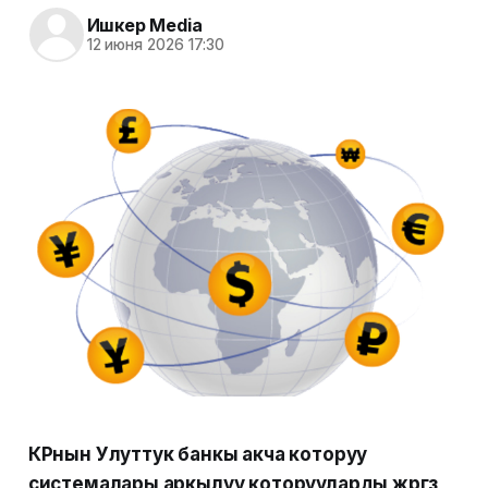
Ишкер Media
12 июня 2026 17:30
КРнын Улуттук банкы акча которуу
системалары аркылуу которууларды жүргүзүү