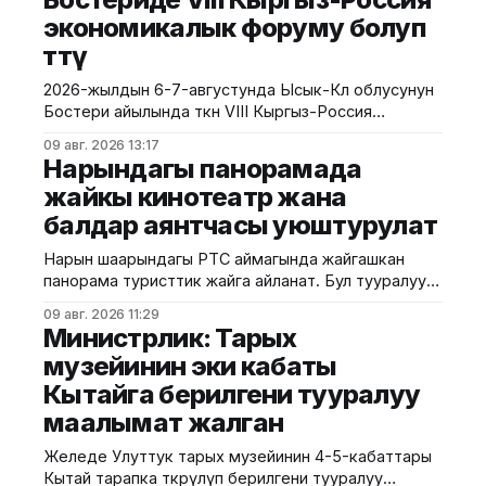
экономикалык форуму болуп
өттү
2026-жылдын 6-7-августунда Ысык-Көл облусунун
Бостери айылында өткөн VIII Кыргыз-Россия
экономикалык форуму болуп өтту. Иш-чара Евразия
09 авг. 2026 13:17
өкмөттөр аралык кеңешинин жыйынынын алкагында
Нарындагы панорамада
уюштурулуп, ага Кыргызстан менен Россиянын
жайкы кинотеатр жана
мамлекеттик органдарынын, бизнес
балдар аянтчасы уюштурулат
ишканаларынын, өнүктүрүү институттарынын жана
эксперттик коомчулуктун өкүлдөрү катышты.
Нарын шаарындагы РТС аймагында жайгашкан
Форумдун биринчи күнүнүн жыйынтыгында бир
панорама туристтик жайга айланат. Бул тууралуу
катар келишимдерге кол
калаа мэриясынан билдиришти. Маалыматка
09 авг. 2026 11:29
ылайык, Нарындын мэри Жылдызбек Беккелдиев
Министрлик: Тарых
"Сапат курулуш" ЖЧКсынын жетекчиси Валихан
музейинин эки кабаты
Жолбулаков менен жолугушуп, алдыдагы иштерди
Кытайга берилгени тууралуу
талкуулады. Долбоор сынак шартында жеке
ишкерге пайдаланууга берилип, аймакта жайкы
маалымат жалган
кинотеатр, сүрөт бурчу, балдар үчүн оюн аянтчасы
жана
Желеде Улуттук тарых музейинин 4-5-кабаттары
Кытай тарапка өткөрүлүп берилгени тууралуу