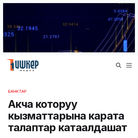
БАНКТАР
Акча которуу
кызматтарына карата
талаптар катаалдашат