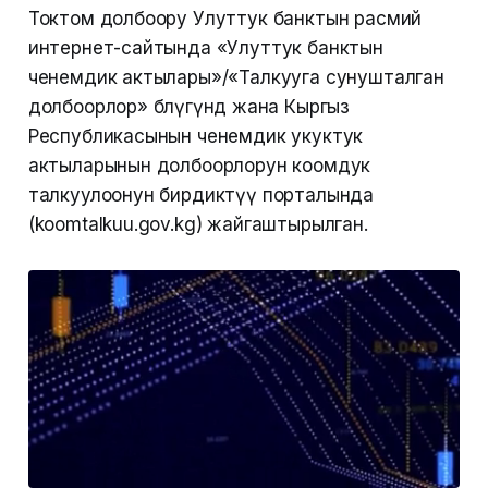
Токтом долбоору Улуттук банктын расмий
интернет-сайтында «Улуттук банктын
ченемдик актылары»/«Талкууга сунушталган
долбоорлор» бөлүгүндө жана Кыргыз
Республикасынын ченемдик укуктук
актыларынын долбоорлорун коомдук
талкуулоонун бирдиктүү порталында
(koomtalkuu.gov.kg) жайгаштырылган.