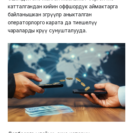
катталгандан кийин оффшордук аймактарга
байланышкан өзгөрүүлөр аныкталган
операторлорго карата да тиешелүү
чараларды көрүү сунушталууда.