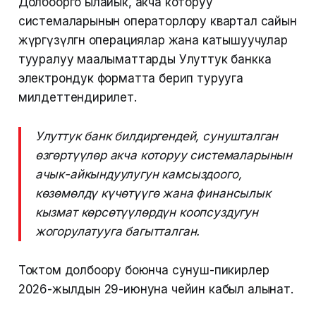
Долбоорго ылайык, акча которуу
системаларынын операторлору квартал сайын
жүргүзүлгөн операциялар жана катышуучулар
тууралуу маалыматтарды Улуттук банкка
электрондук форматта берип турууга
милдеттендирилет.
Улуттук банк билдиргендей, сунушталган
өзгөртүүлөр акча которуу системаларынын
ачык-айкындуулугун камсыздоого,
көзөмөлдү күчөтүүгө жана финансылык
кызмат көрсөтүүлөрдүн коопсуздугун
жогорулатууга багытталган.
Токтом долбоору боюнча сунуш-пикирлер
2026-жылдын 29-июнуна чейин кабыл алынат.