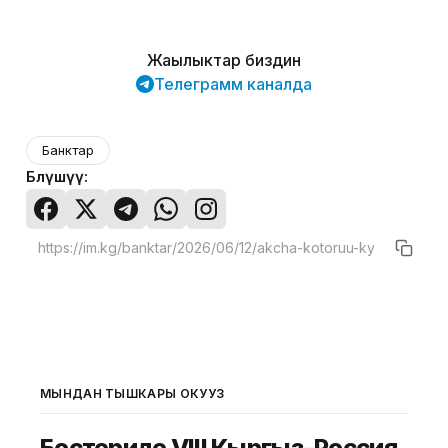
Жаңылыктар биздин
Телеграмм каналда
Банктар
Бөлүшүү:
МЫНДАН ТЫШКАРЫ ОКУҢУЗ
Бостериде VIII Кыргыз-Россия