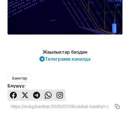
Жаңылыктар биздин
Телеграмм каналда
Банктар
Бөлүшүү: