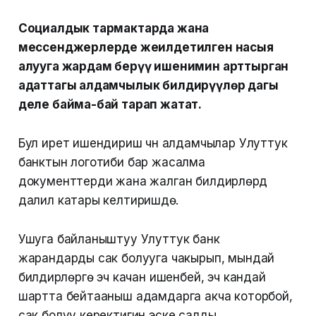
Социалдык тармактарда жана
мессенджерлерде жеңилдетилген насыя
алууга жардам берүү ишенимин арттырган
адаттагы алдамчылык билдирүүлөр дагы
деле байма-бай тарап жатат.
Бул ирет ишендириш үчүн алдамчылар Улуттук
банктын логотиби бар жасалма
документтерди жана жалган билдирүүлөрдү
далил катары келтиришүүдө.
Ушуга байланыштуу Улуттук банк
жарандарды сак болууга чакырып, мындай
билдирүүлөргө эч качан ишенбей, эч кандай
шартта бейтааныш адамдарга акча которбой,
сак болуу керектигин эске салды.