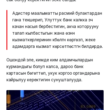
Адистер маалыматты расмий булактардан
гана текшерип, Улуттук банк калкка эч
качан насыя бербестигин, акча которууну
талап кылбастыгын жана өзүнүн
кызматкерлеринин күбөлүгүн көргөзүп, жеке
адамдарга кызмат көрсөтпөстүгүн билдирүүдө.
Ошондой эле, кимде ким алдамчылардын
курмандыгы болуп калса, дароо банк
картасын бөгөттөп, укук коргоо органдарына
кайрылуу керектигин сунушталууда.