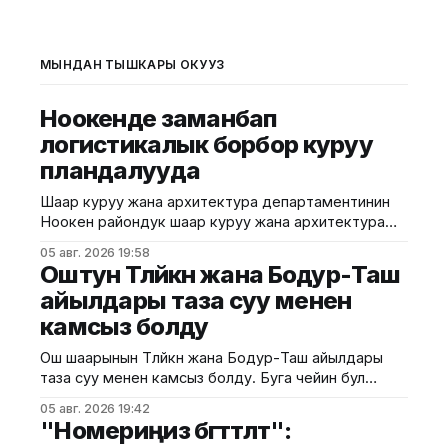
МЫНДАН ТЫШКАРЫ ОКУҢУЗ
Ноокенде заманбап
логистикалык борбор куруу
пландалууда
Шаар куруу жана архитектура департаментинин
Ноокен райондук шаар куруу жана архитектура
башкармалыгы Жалал-Абад облусунун Ноокен
05 авг. 2026 19:58
районундагы Кызыл-Туу айылынын Кен-Сай
Оштун Төлөйкөн жана Бодур-Таш
тилкесинде курула турган мөмө-жемиштерди
айылдары таза суу менен
сактоочу транспорттук-логистикалык борбордун
камсыз болду
эскиздик долбоорун иштеп чыкты. Курулуш
министрлигинин маалыматына ылайык, долбоор
Ош шаарынын Төлөйкөн жана Бодур-Таш айылдары
айыл чарба продукцияларын сактоо, кайра
таза суу менен камсыз болду. Буга чейин бул
иштетүү жана ташуу үчүн заманбап
аймактарда таза суу системасы болгон эмес. Ош
05 авг. 2026 19:42
шаардык мэриясынын малыматына ылайык, учурда
"Номериңиз бөгөттөлөт":
эки айылдагы жалпысынан 900 кожолукка таза суу