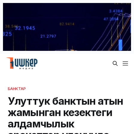
БАНКТАР
Улуттук банктын атын
жамынган кезектеги
алдамчылык