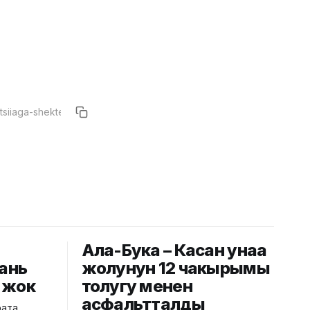
Ала-Бука – Касан унаа
юань
жолунун 12 чакырымы
өн жок
толугу менен
асфальтталды
рата