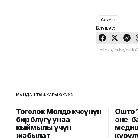
Саясат
Бөлүшүү:
МЫНДАН ТЫШКАРЫ ОКУҢУЗ
Тоголок Молдо көчөсүнүн
Ошто 
бир бөлүгү унаа
эне-б
кыймылы үчүн
медиц
жабылат
курул