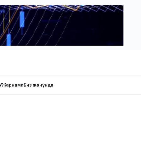
У
Жарнама
Биз жөнүндө