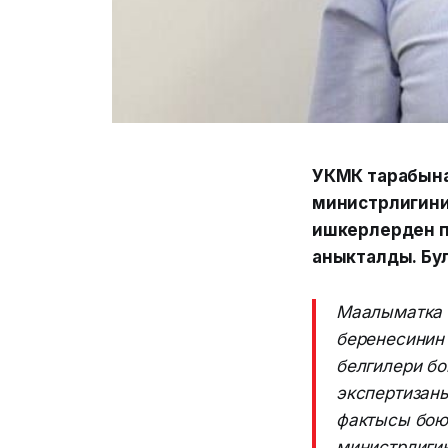
УКМК тарабына
министрлигини
ишкерлерден п
аныкталды. Бу
Маалыматка 
беренесинин 
белгилери б
экспертизаны
фактысы бою
министрлиги