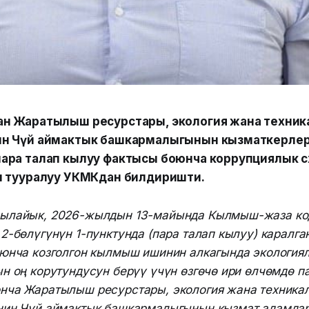
н Жаратылыш ресурстары, экология жана техникалы
н Чүй аймактык башкармалыгынын кызматкерлер
ара талап кылуу фактысы боюнча коррупциялык 
л тууралуу УКМКдан билдиришти.
ылайык, 2026-жылдын 13-майында Кылмыш-жаза ко
2-бөлүгүнүн 1-пунктунда (пара талап кылуу) каралг
оюнча козголгон кылмыш ишинин алкагында экология
н оң корутундусун берүү үчүн өзгөчө ири өлчөмдө п
нча Жаратылыш ресурстары, экология жана техника
нин Чүй аймактык башкармалыгынын кызмат адамдар