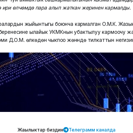
ө ири өлчөмдө пара алып жаткан жеринен кармалды.
-чаралардын жыйынтыгы боюнча кармалган О.М.К. Жазы
беренесине ылайык УКМКнын убактылуу кармоочу ж
эми Д.О.М. өлкөдөн чыкпоо жөнүндө тилкаттын негиз
Жаңылыктар биздин
Телеграмм каналда