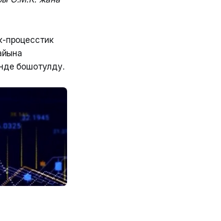
к-процесстик
айына
инде бошотулду.