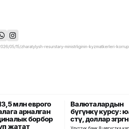
13,5 млн еврого
Валюталардын
алага арналган
бүгүнкү курсу: 
иналык борбор
өстү, доллар өзгөрг
уп жатат
Улуттук банк 8-августка ка