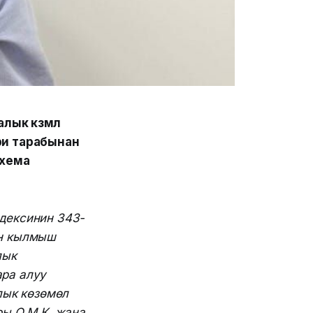
к көзөмөл
и тарабынан
схема
дексинин 343-
ан кылмыш
лык
ара алуу
лык көзөмөл
ы О.М.К. жана