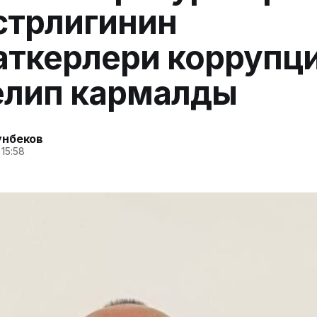
стрлигинин
ткерлери коррупци
елип кармалды
унбеков
 15:58