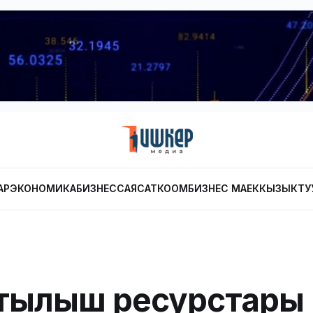
АР
ЭКОНОМИКА
БИЗНЕС
САЯСАТ
КООМ
БИЗНЕС МАЕК
КЫЗЫКТУ
тылыш ресурстары