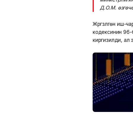
Д.О.М. өзгөч
Жүргүзүлгөн иш
кодексинин 96-
киргизилди, ал 