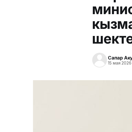
мини
кызма
шект
Сапар Ак
15 мая 2026