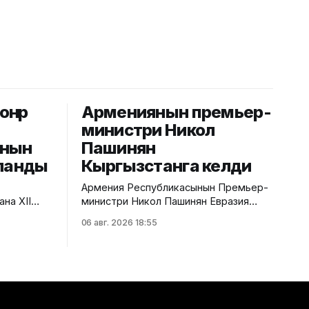
өнөр
Армениянын премьер-
министри Никол
нын
Пашинян
уланды
Кыргызстанга келди
Армения Республикасынын Премьер-
на XII
министри Никол Пашинян Евразия
ралык
өкмөттөр аралык кеңешинин кезектеги
06 авг. 2026 18:55
да "Айыл
жыйынына катышуу үчүн Кыргызстанга
-орус
келди. Бул тууралуу Өкмөттүн басма сөз
" аттуу
кызматынан билдиришти. Өкмөт
ууралуу
башчысын Ысык-Көл эл аралык
басма сөз
аэропортунан Министрлер
Кабинетинин төрагасынын орун басары