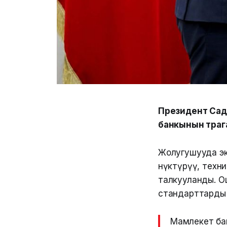
Президент Сад
банкынын төра
Жолугушууда эк
өнүктүрүү, тех
талкууланды. О
стандарттарды к
Мамлекет ба