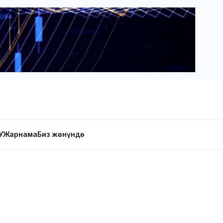
У
Жарнама
Биз жөнүндө