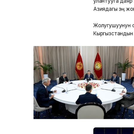
улантууга даяр
Азиядагы эң жог
Жолугушуунун 
Кыргызстандын 