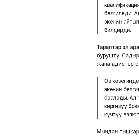
квалификаци
белгиледи. А
экенин айты
билдирди.
Тараптар эл ара
бурушту. Садыр
жана адистер о
Өз кезегинде
экенин белги
баалады. Ал
киргизүү бою
күчтүү валют
Мындан тышкары