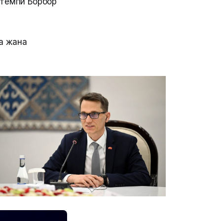
 темпи Борбор
а жана