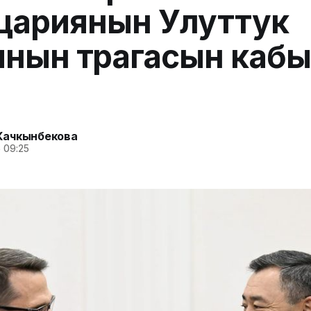
цариянын Улуттук
нын төрагасын каб
Качкынбекова
 09:25