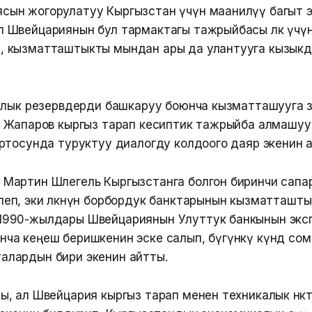
ясын жогорулатуу Кыргызстан үчүн маанилүү багыт 
л Швейцариянын бул тармактагы тажрыйбасы өлкө үчүн
п, кызматташтыкты мындан ары да улантууга кызыкд
лык резервдерди башкаруу боюнча кызматташууга өзгөч
 Жапаров кыргыз тарап кесиптик тажрыйба алмашуун
ртосунда туруктуу диалогду колдоого даяр экенин 
 Мартин Шлегель Кыргызстанга болгон биринчи сапа
леп, эки өлкөнүн борбордук банктарынын кызматташт
 1990-жылдары Швейцариянын Улуттук банкынын экс
нча кеңеш беришкенин эске салып, бүгүнкү күндө сом
алардын бири экенин айтты.
, ал Швейцария кыргыз тарап менен техникалык өнөкт