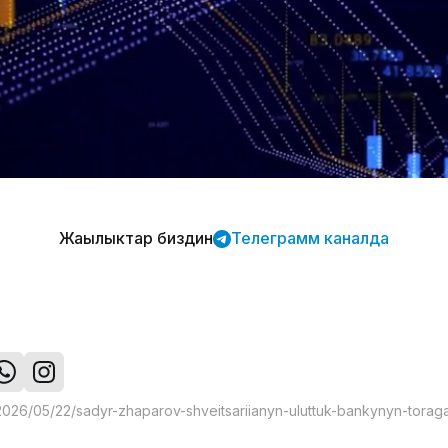
Жаңылыктар биздин
Телеграмм каналда