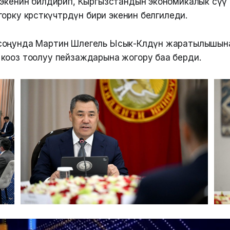
 экенин билдирип, Кыргызстандын экономикалык өсүү
орку көрсөткүчтөрдүн бири экенин белгиледи.
соңунда Мартин Шлегель Ысык-Көлдүн жаратылышын
кооз тоолуу пейзаждарына жогору баа берди.