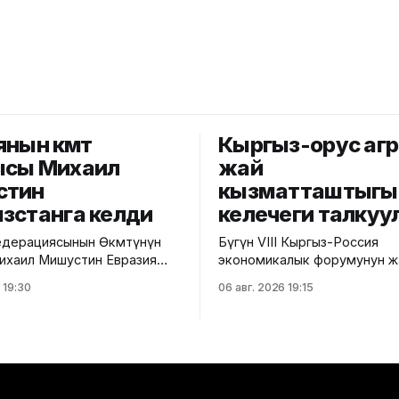
нын өкмөт
Кыргыз-орус агро
сы Михаил
жай
стин
кызматташтыгы
зстанга келди
келечеги талку
дерациясынын Өкмөтүнүн
Бүгүн VIII Кыргыз-Россия
Михаил Мишустин Евразия
экономикалык форумунун жа
ралык кеңешинин кезектеги
Кыргыз-Россия аймактар а
 19:30
06 авг. 2026 19:15
катышуу үчүн Кыргызстанга
конференциясынын алкагын
чарба тармагындагы кыргыз
нан Министрлер
кызматташтыгынын келечеги
ин Төрагасынын орун басары
панелдик сессия өттү. Бул т
унбеков тосуп алды.
Айыл чарба министрлигинин 
мөттөр аралык кеңешинин
кызматынан билдиришти. Иш-чарада