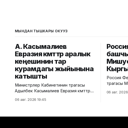
МЫНДАН ТЫШКАРЫ ОКУҢУЗ
А. Касымалиев
Россия
Евразия өкмөттөр аралык
башчы
кеңешинин тар
Мишу
курамдагы жыйынына
Кыргы
катышты
Россия Фе
төрагасы 
Министрлер Кабинетинин төрагасы
өкмөттөр а
Адылбек Касымалиев Евразия өкмөттөр
06 авг. 2026
жыйынына 
аралык кеңешинин (ЕӨАК) тар
06 авг. 2026 19:45
келди. Аны Ысык-Көл эл аралык
курамдагы жыйынына катышты. Бул
аэропорту
тууралуу Өкмөттүн басма сөз
Кабинетин
кызматынан билдиришти. Жыйындын
Эрлист Ак
алдында ЕАЭБге мүчө
Евразия өк
мамлекеттердин өкмөт башчыларын