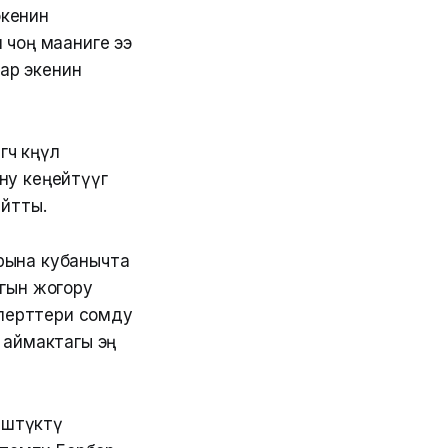
экенин
 чоң мааниге ээ
ар экенин
ө көңүл
у кеңейтүүгө
айтты.
рына кубанычта
ыгын жогору
перттери сомду
 аймактагы эң
өштүктү