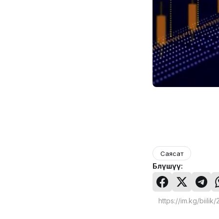
Саясат
Бөлүшүү: