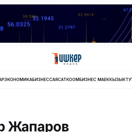
АР
ЭКОНОМИКА
БИЗНЕС
САЯСАТ
КООМ
БИЗНЕС МАЕК
КЫЗЫКТУ
р Жапаров