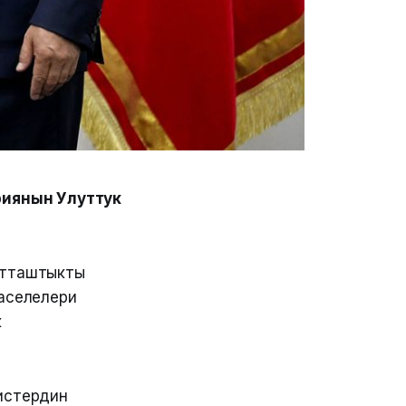
риянын Улуттук
атташтыкты
маселелери
к
истердин