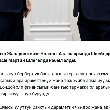
ыр Жапаров кечээ Чолпон-Ата шаарында Швейца
гасы Мартин Шлегелди кабыл алды.
и өлкөнүн борбордук банктарынын ортосундагы кызм
никалык өз ара аракеттенүү жана тажрыйба алмашуу 
шондой эле финансылык-банктык тармакка эл аралы
иргизүүгө көңүл бурулду.
шчысы Улуттук банктын дараметин чыңдоо жана ад