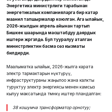
Энергетика министрлиги тарабынан
энергетикалык компанияларга бир катар
маанилүү тапшырмалар коюлган. Ага ылайык,
2026-жылдын апрель айынан тартып
Бишкек шаарында масштабдуу даярдык
иштери жүргүзүлүүдө. Бул тууралуу аталган
министрликтин басма сөз кызматы
билдирди.
Маалыматка ылайык, 2026-жылга карата
электр тармактарын өнүктүрүү,
инфраструктураны жаңылоо жана калкты
туруктуу электр энергиясы менен камсыз
кылуу максатында төмөнкү иштер пландалган:
38 кошумча трансформатор орнотуу;