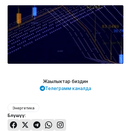
Жаңылыктар биздин
Телеграмм каналда
Энергетика
Бөлүшүү: