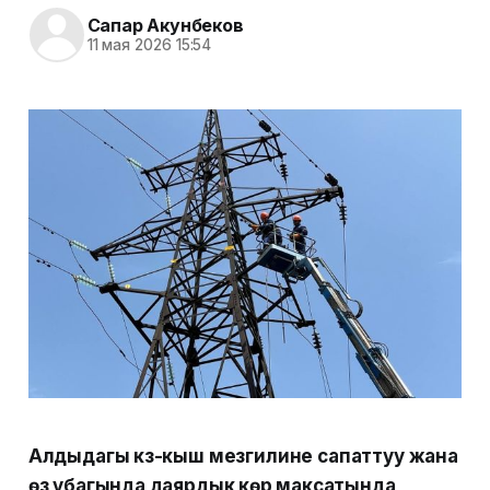
Сапар Акунбеков
11 мая 2026 15:54
Алдыдагы күз-кыш мезгилине сапаттуу жана
өз убагында даярдык көрүү максатында