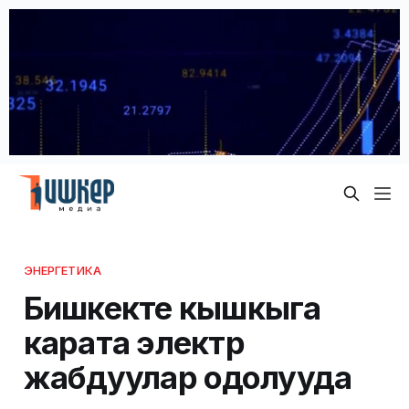
ЭНЕРГЕТИКА
Бишкекте кышкыга
карата электр
жабдуулар оңдолууда