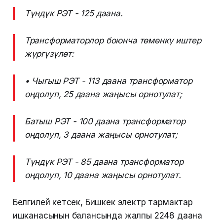
Түндүк РЭТ - 125 даана.
Трансформаторлор боюнча төмөнкү иштер
жүргүзүлөт:
• Чыгыш РЭТ - 113 даана трансформатор
оңдолуп, 25 даана жаңысы орнотулат;
Батыш РЭТ - 100 даана трансформатор
оңдолуп, 3 даана жаңысы орнотулат;
Түндүк РЭТ - 85 даана трансформатор
оңдолуп, 10 даана жаңысы орнотулат.
Белгилей кетсек, Бишкек электр тармактар
ишканасынын балансында жалпы 2248 даана