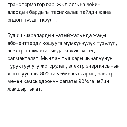
трансформатор бар. Жыл аягына чейин
алардын бардыгы техникалык тейлөөдөн жана
оңдоп-түзөөдөн өткөрүлөт.
Бул иш-чаралардын натыйжасында жаңы
абоненттерди кошууга мүмкүнчүлүк түзүлүп,
электр тармактарындагы жүктөм тең
салмакталат. Мындан тышкары чыңалуунун
туруктуулугу жогорулап, электр энергиясынын
жоготуулары 80%га чейин кыскарып, электр
менен камсыздоонун сапаты 90%га чейин
жакшыртылат.