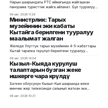
Нарын шаарындагы РТС аймагында жайгашкан
Форумдун биринчи күнүнүн жыйынтыгында бир
панорама туристтик жайга айланат. Бул тууралуу
катар келишимдерге кол
калаа мэриясынан билдиришти. Маалыматка
09 авг. 2026 11:29
ылайык, Нарындын мэри Жылдызбек Беккелдиев
Министрлик: Тарых
"Сапат курулуш" ЖЧКсынын жетекчиси Валихан
музейинин эки кабаты
Жолбулаков менен жолугушуп, алдыдагы иштерди
Кытайга берилгени тууралуу
талкуулады. Долбоор сынак шартында жеке
ишкерге пайдаланууга берилип, аймакта жайкы
маалымат жалган
кинотеатр, сүрөт бурчу, балдар үчүн оюн аянтчасы
жана
Желеде Улуттук тарых музейинин 4-5-кабаттары
Кытай тарапка өткөрүлүп берилгени тууралуу
тараган маалыматтын чындыкка дал келбесин
08 авг. 2026 14:04
Маданият, маалымат жана жаштар саясаты
Кызыл-Кыяда курулуш
министрлиги билдирди. Министрликтин
талаптарын бузган жеке
маалыматына караганда, музейдин эч бир бөлүгү
ишкерге чара көрүлдү
чет өлкөлүк мекемелерге менчикке, ижарага же
туруктуу пайдаланууга берилген эмес.
Баткен облусунун Кызыл-Кыя шаарында жеке
Белгилегендей, “Гармония сулуулукту жаратат:
менчик жер тилкесинде салынып жаткан эки
Байыркы Кытай цивилизациясынын көркөм өнөр
кабаттуу соода борборунун курулушунда мыйзам
08 авг. 2026 10:21
бузуулар аныкталды. Бул тууралуу Курулуш,
архитектура жана турак жай-коммуналдык чарба
министрлигинин басма сөз кызматы билдирди.