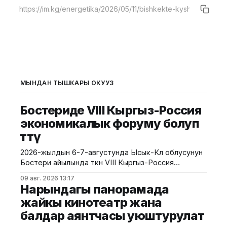
МЫНДАН ТЫШКАРЫ ОКУҢУЗ
Бостериде VIII Кыргыз-Россия
экономикалык форуму болуп
өттү
2026-жылдын 6-7-августунда Ысык-Көл облусунун
Бостери айылында өткөн VIII Кыргыз-Россия
экономикалык форуму болуп өтту. Иш-чара Евразия
09 авг. 2026 13:17
өкмөттөр аралык кеңешинин жыйынынын алкагында
Нарындагы панорамада
уюштурулуп, ага Кыргызстан менен Россиянын
жайкы кинотеатр жана
мамлекеттик органдарынын, бизнес
балдар аянтчасы уюштурулат
ишканаларынын, өнүктүрүү институттарынын жана
эксперттик коомчулуктун өкүлдөрү катышты.