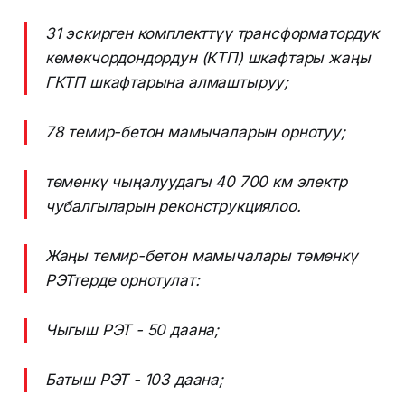
31 эскирген комплекттүү трансформатордук
көмөкчордондордун (КТП) шкафтары жаңы
ГКТП шкафтарына алмаштыруу;
78 темир-бетон мамычаларын орнотуу;
төмөнкү чыңалуудагы 40 700 км электр
чубалгыларын реконструкциялоо.
Жаңы темир-бетон мамычалары төмөнкү
РЭТтерде орнотулат:
Чыгыш РЭТ - 50 даана;
Батыш РЭТ - 103 даана;