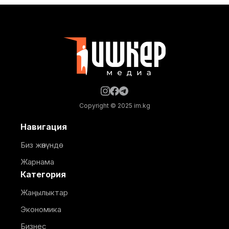
Маалыматка ылайык, Кулатов көчөсүндө жайгашкан
объекттеги иштер тиешелүү уруксат берүүчү
жана долбоордук документтер таризделбестен
жүргүзүлгөн. Жер казууда
Copyright © 2025 im.kg
Навигация
Биз жөнүндө
Жарнама
Категория
Жаңылыктар
Экономика
Бизнес