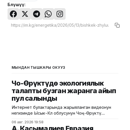
Бөлүшүү:
МЫНДАН ТЫШКАРЫ ОКУҢУЗ
Чоң-Өрүктүдө экологиялык
талапты бузган жаранга айып
пул салынды
Интернет булактарында жарыяланган видеонун
негизинде Ысык-Көл облусунун Чоң-Өрүктү
айылында таштанды калдыктарын белгиленбеген
06 авг. 2026 19:58
жерге төгүү фактысы аныкталды. Бул тууралуу
А. Касымалиев Евразия