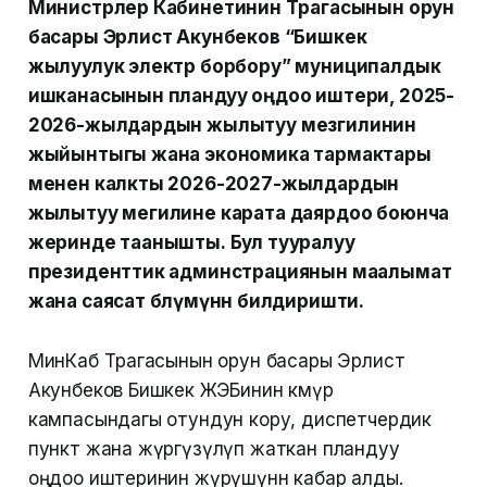
Министрлер Кабинетинин Төрагасынын орун
басары Эрлист Акунбеков “Бишкек
жылуулук электр борбору” муниципалдык
ишканасынын пландуу оңдоо иштери, 2025-
2026-жылдардын жылытуу мезгилинин
жыйынтыгы жана экономика тармактары
менен калкты 2026-2027-жылдардын
жылытуу мегилине карата даярдоо боюнча
жеринде таанышты. Бул тууралуу
президенттик админстрациянын маалымат
жана саясат бөлүмүнөн билдиришти.
МинКаб Төрагасынын орун басары Эрлист
Акунбеков Бишкек ЖЭБинин көмүр
кампасындагы отундун кору, диспетчердик
пункт жана жүргүзүлүп жаткан пландуу
оңдоо иштеринин жүрүшүнөн кабар алды.