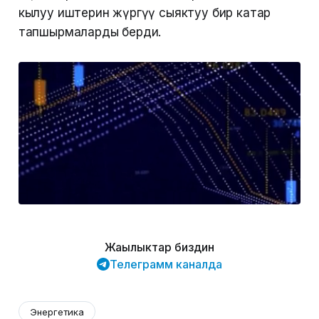
кылуу иштерин жүргүү сыяктуу бир катар
тапшырмаларды берди.
Жаңылыктар биздин
Телеграмм каналда
Энергетика