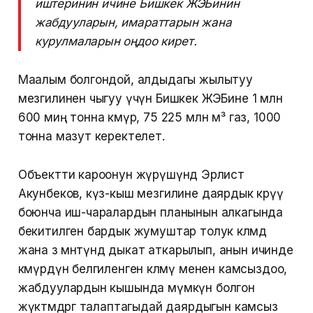
иштеринин ичине Бишкек ЖЭБинин
жабдууларын, имараттарын жана
курулмаларын оңдоо кирет.
Маалым болгондой, алдыдагы жылытуу
мезгилинен чыгуу үчүн Бишкек ЖЭБине 1 млн
600 миң тонна көмүр, 75 225 млн м³ газ, 1000
тонна мазут керектелет.
Объектти кароонун жүрүшүндө Эрлист
Акунбеков, күз-кыш мезгилине даярдык көрүү
боюнча иш-чаралардын планынын алкагында
бекитилген бардык жумуштар толук көлөмдө
жана өз мөөнөтүндө дыкат аткарылып, анын ичинде
көмүрдүн белгиленген көлөмү менен камсыздоо,
жабдуулардын кышында мүмкүн болгон
жүктөмдөргө талаптагыдай даярдыгын камсыз