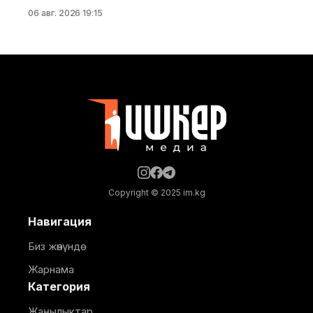
аралык конференциясынын алкагында "Айыл чарба
06 авг. 2026 19:15
тармагындагы кыргыз-орус кызматташтыгынын
келечеги" аттуу панелдик сессия өттү. Бул
тууралуу Айыл чарба министрлигинин басма сөз
кызматынан билдиришти. Иш-чарада Суу
ресурстары, айыл чарба жана кайра иштетүү өнөр
жайы министринин орун басары
Copyright © 2025 im.kg
Навигация
Биз жөнүндө
Жарнама
Категория
Жаңылыктар