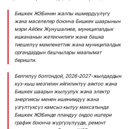
Бишкек ЖЭБинин жалпы ишмердүүлүгү
жана маселелер боюнча Бишкек шаарынын
мэри Айбек Жунушалиев, муниципалдык
ишкананын жетекчилиги жана башка
тиешелүү мамлекеттик жана муниципалдык
органдардын башчылары маалымат
беришти.
Белгилүү болгондой, 2026-2027-жылдардын
күз-кыш мезгилин ийгиликтүү аяктоо жана
Бишкек шаарын жылуулук жана электр
энергиясы менен ишенимдүү жана
үзгүлтүксүз камсыз кылуу максатында
Бишкек ЖЭБинде пландуу оңдоо иштери
график боюнча жүргүзүлүүдө, ремонт