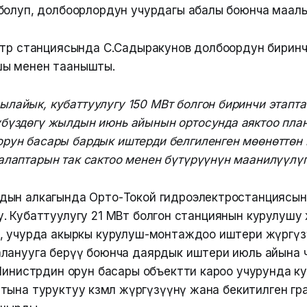
болуп, долбоорлордун учурдагы абалы боюнча маал
ктр станциясында С.Садыракунов долбоордун бирин
ы менен таанышты.
лайык, кубаттуулугу 150 МВт болгон биринчи этапт
үбүздөгү жылдын июнь айынын ортосунда аяктоо пла
рун басары бардык иштерди белгиленген мөөнөттөн 
алаптарын так сактоо менен бүтүрүүнүн маанилүүлүг
дын алкагында Орто-Токой гидроэлектростанциясы
рулду. Кубаттуулугу 21 МВт болгон станциянын курулу
, учурда акыркы курулуш-монтаждоо иштери жүргүзү
ланууга берүү боюнча даярдык иштери июль айына 
 Министрдин орун басары объектти кароо учурунда к
ына туруктуу көзөмөл жүргүзүүнү жана бекитилген графи