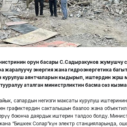
нистринин орун басары С.Садыракунов жумушчу 
ра жаралуучу энергия жана гидроэнергетика багы
 курулуш аянтчаларын кыдырып, иштердин жүрүшү
 тууралуу аталган министрликтин басма сөз кызм
йык, сапардын негизги максаты курулуш иштерини
итилген графиктердин сакталышын баалоо жана объекти
ерүү боюнча даярдык иштерин талдоо болду. Минис
жана “Бишкек Солар”күн электр станцияларында, ош