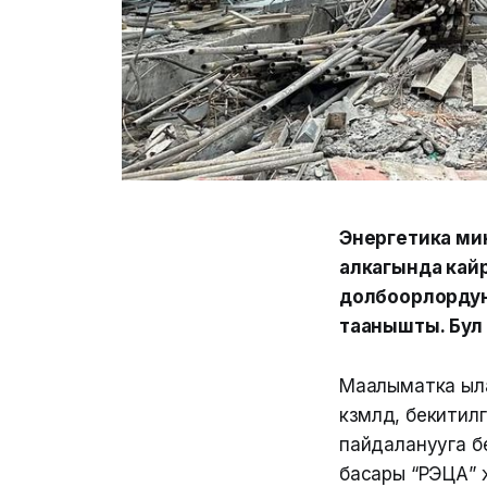
Энергетика ми
алкагында кай
долбоорлордун
таанышты. Бул
Маалыматка ыла
көзөмөлдөө, бек
пайдаланууга б
басары “РЭЦА” 