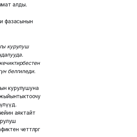
ымат алды.
чи фазасынын
агы курулуш
ндалууда.
кечиктирбестен
үн белгиледи.
нын курулушуна
шу жыйынтыктоочу
лүүдө.
чейин аяктайт
урулуш
ктен четтөөлөргө