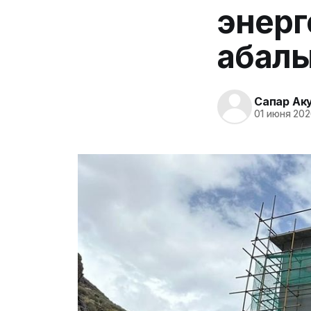
энерг
абал
Сапар Ак
01 июня 202