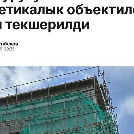
етикалык объекти
ы текшерилди
унбеков
6 09:35