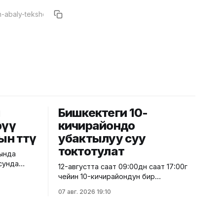
й
Бишкектеги 10-
рүү
кичирайондо
ын өттү
убактылуу суу
токтотулат
рында
сунда
12-августта саат 09:00дөн саат 17:00гө
е
чейин 10-кичирайондун бир
сунун
бөлүгүндөгү турак жайларда,
07 авг. 2026 19:10
к
мектептерде, мектепке чейинки
лбоорунун
билим берүү мекемелеринде,
штүк
саламаттыкты сактоо