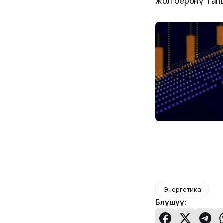
жол бербөөнү та
Энергетика
Бөлүшүү: