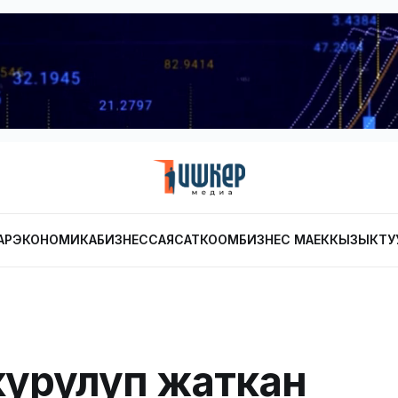
АР
ЭКОНОМИКА
БИЗНЕС
САЯСАТ
КООМ
БИЗНЕС МАЕК
КЫЗЫКТУ
курулуп жаткан