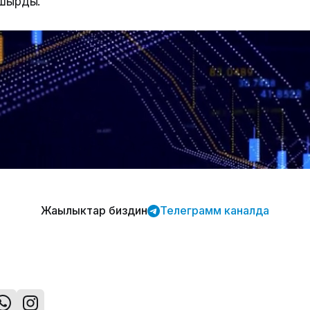
пшырды.
Жаңылыктар биздин
Телеграмм каналда