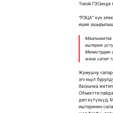
Токой ГЭСинде 
“РЭЦА” күн эле
ишке ашырылыш
Маалыматка ы
иштерин үст
Министрдин о
жана сапат т
Жумушчу сапар
өзгөчө көңүл бу
баскычка жетип
Объектти пайда
деп күтүлүүдө.
иштеринин сапат