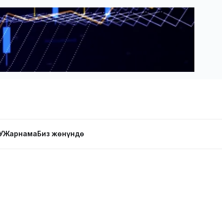
У
Жарнама
Биз жөнүндө