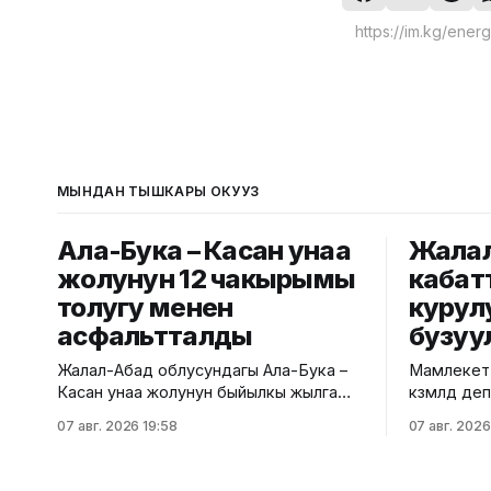
МЫНДАН ТЫШКАРЫ ОКУҢУЗ
Ала-Бука – Касан унаа
Жалал
жолунун 12 чакырымы
кабат
толугу менен
курул
асфальтталды
бузуу
Жалал-Абад облусундагы Ала-Бука –
Мамлекетт
Касан унаа жолунун быйылкы жылга
көзөмөлдөө
пландалган 5,5 чакырым тилкесине
региондук
07 авг. 2026 19:58
07 авг. 2026
асфальт-бетон төшөө иштери толугу
көп кабатт
менен аяктады. Транспорт жана
жүргүздү.
коммуникациялар министрлигинин
министрли