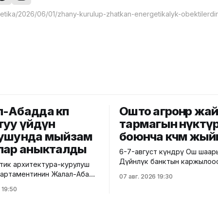
-Абадда көп
Ошто агроөнөр жа
туу үйдүн
тармагын өнүктү
ушунда мыйзам
боюнча көчмө жый
лар аныкталды
6-7-август күндөрү Ош шаа
Дүйнөлүк банктын каржылоо
ик архитектура-курулуш
министрлик тарабынан ишк
 департаментинин Жалал-Абад
07 авг. 2026 19:30
ашырылып жаткан "Ош облу
 башкармалыгы шаардагы
 19:50
жана Ош шаарынын аймакты
уу турак жайга текшерүү
экономикалык өнүгүүсү" до
 Бул тууралуу Курулуш
алкагында Өндүрүмдүү өнөктө
гинин басма сөз кызматы