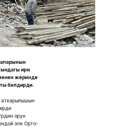
сапарынын
тындагы ири
 менен жеринде
аты билдирди.
н аткарылышын
лерди
трдин орун
ондой эле Орто-