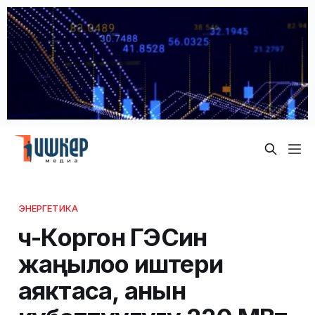
ЭНЕРГЕТИКА
Үч-Коргон ГЭСин
жаңылоо иштери
аяктаса, анын