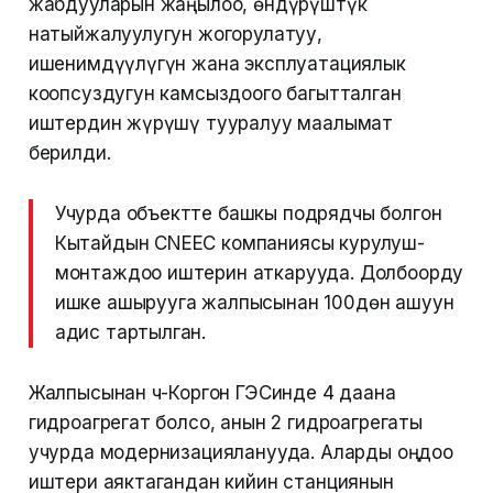
жабдууларын жаңылоо, өндүрүштүк
натыйжалуулугун жогорулатуу,
ишенимдүүлүгүн жана эксплуатациялык
коопсуздугун камсыздоого багытталган
иштердин жүрүшү тууралуу маалымат
берилди.
Учурда объектте башкы подрядчы болгон
Кытайдын CNEEC компаниясы курулуш-
монтаждоо иштерин аткарууда. Долбоорду
ишке ашырууга жалпысынан 100дөн ашуун
адис тартылган.
Жалпысынан Үч-Коргон ГЭСинде 4 даана
гидроагрегат болсо, анын 2 гидроагрегаты
учурда модернизацияланууда. Аларды оңдоо
иштери аяктагандан кийин станциянын