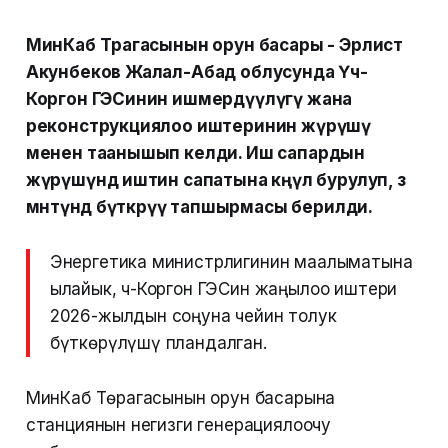
МинКаб Төрагасынын орун басары - Эрлист
Акунбеков Жалал-Абад облусунда Үч-
Коргон ГЭСинин ишмердүүлүгү жана
реконструкциялоо иштеринин жүрүшү
менен таанышып келди. Иш сапардын
жүрүшүндө иштин сапатына көңүл бурулуп, өз
мөөнөтүндө бүткөрүү тапшырмасы берилди.
Энергетика министрлигинин маалыматына
ылайык, Үч-Коргон ГЭСин жаңылоо иштери
2026-жылдын соңуна чейин толук
бүткөрүлүшү пландалган.
МинКаб Төрагасынын орун басарына
станциянын негизги генерациялоочу