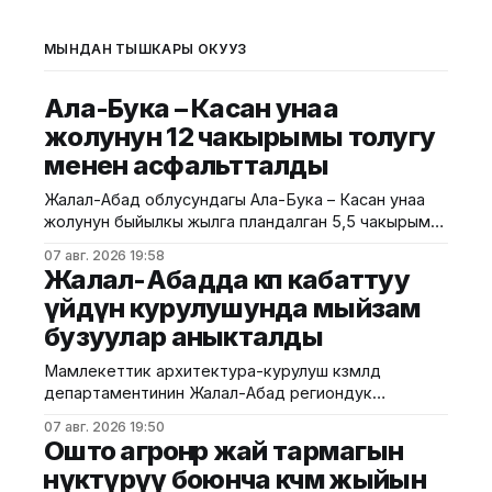
МЫНДАН ТЫШКАРЫ ОКУҢУЗ
Ала-Бука – Касан унаа
жолунун 12 чакырымы толугу
менен асфальтталды
Жалал-Абад облусундагы Ала-Бука – Касан унаа
жолунун быйылкы жылга пландалган 5,5 чакырым
тилкесине асфальт-бетон төшөө иштери толугу менен
07 авг. 2026 19:58
аяктады. Транспорт жана коммуникациялар
Жалал-Абадда көп кабаттуу
министрлигинин маалыматына ылайык, жол куруу
үйдүн курулушунда мыйзам
иштери №17 Жол эксплуатациялоо мекемеси
бузуулар аныкталды
тарабынан белгиленген графикке ылайык,
курулуштун сапат талаптарын сактоо менен
Мамлекеттик архитектура-курулуш көзөмөлдөө
жүргүзүлдү. Аталган жолдун жалпы 12 чакырымына
департаментинин Жалал-Абад региондук
башкармалыгы шаардагы көп кабаттуу турак жайга
07 авг. 2026 19:50
текшерүү жүргүздү. Бул тууралуу Курулуш
Ошто агроөнөр жай тармагын
министрлигинин басма сөз кызматы билдирди.
өнүктүрүү боюнча көчмө жыйын
Маалыматка ылайык, текшерүү Байзаков көчөсү, 46