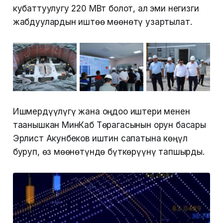
кубаттуулугу 220 МВт болот, ал эми негизги
жабдуулардын иштөө мөөнөтү узартылат.
Ишмердүүлүгү жана оңдоо иштери менен
таанышкан МинКаб Төрагасынын орун басары
Эрлист Акунбеков иштин сапатына көңүл
буруп, өз мөөнөтүндө бүткөрүүнү тапшырды.