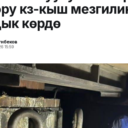
ру күз-кыш мезгили
ык көрүүдө
унбеков
6 15:59