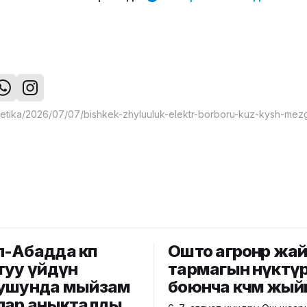
-Абадда көп
Ошто агроөнөр жа
туу үйдүн
тармагын өнүктү
ушунда мыйзам
боюнча көчмө жый
лар аныкталды