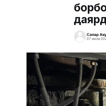
борбо
даярд
Сапар Ак
07 июля 202