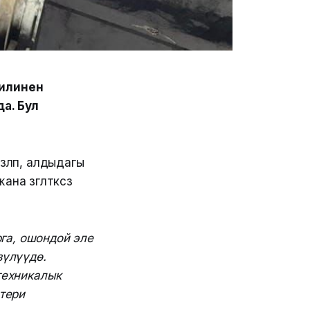
илинен
да. Бул
үлүп, алдыдагы
 үзгүлтүксүз
га, ошондой эле
зүлүүдө.
техникалык
тери