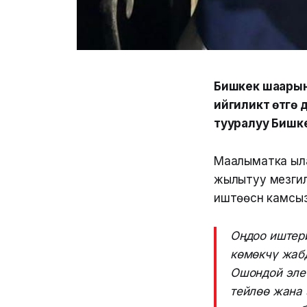
Бишкек шаарын
ийгиликтүү өтүү
тууралуу Бишк
Маалыматка ылай
жылытуу мезгили
иштөөсүн камсыз
Оңдоо иштери
көмөкчү жаб
Ошондой эле
тейлөө жана 