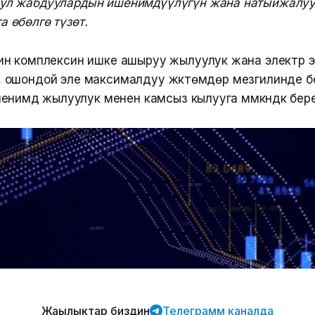
бул жабдуулардын ишенимдүүлүгүн жана натыйжалуу
а өбөлгө түзөт.
н комплексин ишке ашыруу жылуулук жана электр 
үнү, ошондой эле максималдуу жүктөмдөр мезгилинде 
нимдүү жылуулук менен камсыз кылууга мүмкүндүк бере
Жаңылыктар биздин
Телеграмм каналда