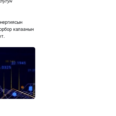
лугун
энергиясын
борбор калаанын
т.