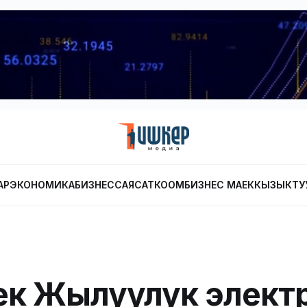
АР
ЭКОНОМИКА
БИЗНЕС
САЯСАТ
КООМ
БИЗНЕС МАЕК
КЫЗЫКТУ
к Жылуулук элект