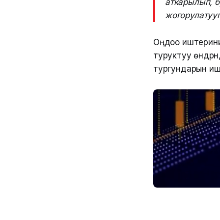
аткарылып, 
жогорулатууг
Оңдоо иштерини
туруктуу өндүрү
тургундарын ише