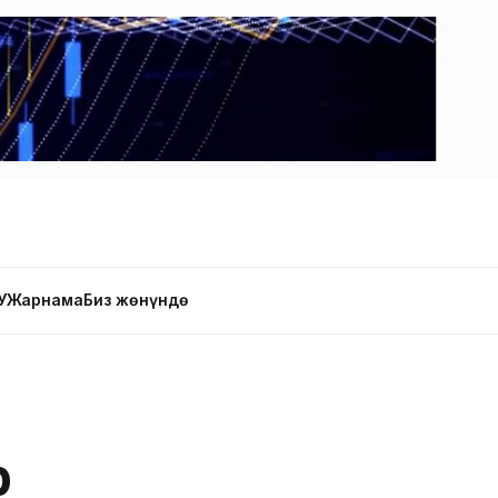
У
Жарнама
Биз жөнүндө
р