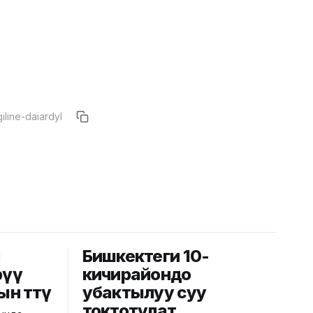
й
Бишкектеги 10-
рүү
кичирайондо
ын өттү
убактылуу суу
токтотулат