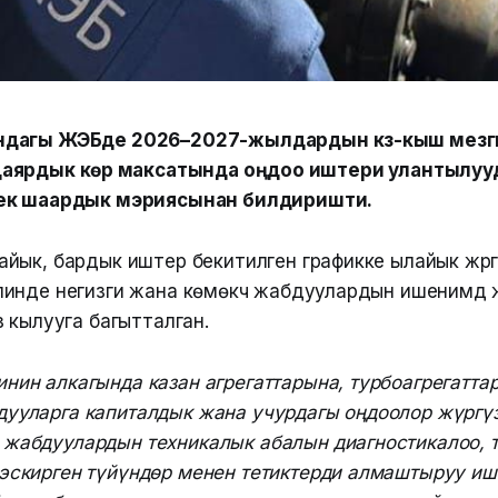
дагы ЖЭБде 2026–2027-жылдардын күз-кыш мезг
гө даярдык көрүү максатында оңдоо иштери улантылуу
ек шаардык мэриясынан билдиришти.
ык, бардык иштер бекитилген графикке ылайык жүргүз
нде негизги жана көмөкчү жабдуулардын ишенимдүү жана
 кылууга багытталган.
нин алкагында казан агрегаттарына, турбоагрегаттар
дууларга капиталдык жана учурдагы оңдоолор жүргү
 жабдуулардын техникалык абалын диагностикалоо, 
эскирген түйүндөр менен тетиктерди алмаштыруу иш