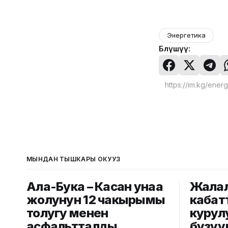
Энергетика
Бөлүшүү:
МЫНДАН ТЫШКАРЫ ОКУҢУЗ
Ала-Бука – Касан унаа
Жалал
жолунун 12 чакырымы
кабат
толугу менен
курул
асфальтталды
бузуу