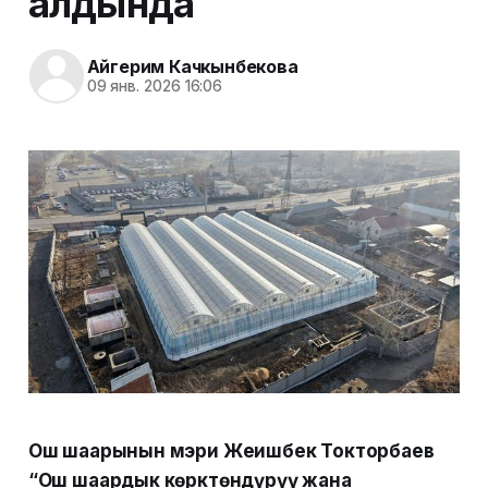
алдында
Айгерим Качкынбекова
09 янв. 2026 16:06
Ош шаарынын мэри Жеңишбек Токторбаев
“Ош шаардык көрктөндүрүү жана