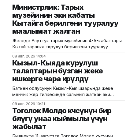
Министрлик: Тарых
музейинин эки кабаты
Кытайга берилгени тууралуу
маалымат жалган
Желеде Улуттук тарых музейинин 4-5-кабаттары
Кытай тарапка өткөрүлүп берилгени тууралуу
тараган маалыматтын чындыкка дал келбесин
08 авг. 2026 14:04
Маданият, маалымат жана жаштар саясаты
Кызыл-Кыяда курулуш
министрлиги билдирди. Министрликтин
талаптарын бузган жеке
маалыматына караганда, музейдин эч бир бөлүгү
ишкерге чара көрүлдү
чет өлкөлүк мекемелерге менчикке, ижарага же
туруктуу пайдаланууга берилген эмес.
Баткен облусунун Кызыл-Кыя шаарында жеке
Белгилегендей, “Гармония сулуулукту жаратат:
менчик жер тилкесинде салынып жаткан эки
Байыркы Кытай цивилизациясынын көркөм өнөр
кабаттуу соода борборунун курулушунда мыйзам
08 авг. 2026 10:21
бузуулар аныкталды. Бул тууралуу Курулуш,
Тоголок Молдо көчөсүнүн бир
архитектура жана турак жай-коммуналдык чарба
бөлүгү унаа кыймылы үчүн
министрлигинин басма сөз кызматы билдирди.
жабылат
Маалыматка ылайык, Кулатов көчөсүндө жайгашкан
объекттеги иштер тиешелүү уруксат берүүчү
Бишкекте 11-августта Тоголок Молдо көчөсүнүн