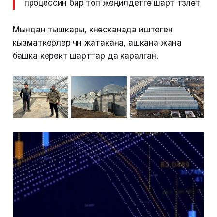
процессин бир топ жеңилдетүүгө шарт түзүлөт.
Мындан тышкары, күнөсканада иштеген
кызматкерлер үчүн жатакана, ашкана жана
башка керектүү шарттар да каралган.