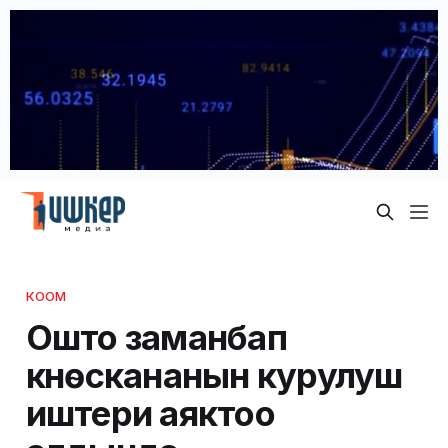
КООМ
Ошто заманбап
күнөскананын курулуш
иштери аяктоо