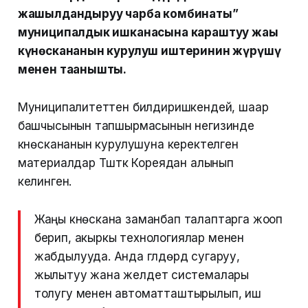
жашылдандыруу чарба комбинаты”
муниципалдык ишканасына караштуу жаңы
күнөскананын курулуш иштеринин жүрүшү
менен таанышты.
Муниципалитеттен билдиришкендей, шаар
башчысынын тапшырмасынын негизинде
күнөскананын курулушуна керектелген
материалдар Түштүк Кореядан алынып
келинген.
Жаңы күнөскана заманбап талаптарга жооп
берип, акыркы технологиялар менен
жабдылууда. Анда гүлдөрдү сугаруу,
жылытуу жана желдетүү системалары
толугу менен автоматташтырылып, иш