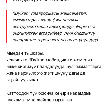
“iDyikan” платформасы мамлекеттик
кызматтарды жана финансылык
инструменттерди электрондук форматта
бириктирген аграрийлер үчүн бирдиктүү
санариптик терезе катары өнүктүрүлүүдө.
Мындан тышкары,
келечекте “iDyikan”мобилдик тиркемесин
ишке киргизүү пландалууда. Бул кызматтарга
жана каржылоого жетишүүнү дагы да
ыңгайлуу кылат.
Каттоодон өтүү боюнча кеңири кадамдык
нускама төмөндө жайгаштырылган.