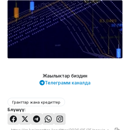
Жаңылыктар биздин
Телеграмм каналда
Гранттар жана кредиттер
Бөлүшүү: