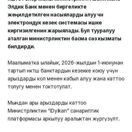
Элдик Банк менен биргеликте
жеңилдетилген насыяларды алуу үчүн
электрондук кезек системасы ишке
киргизилгенин жарыялады. Бул тууралуу
аталган министрликтин басма сөз кызматы
билдирди.
Маалыматка ылайык, 2026-жылдын 1-июнунан
тартып өнөктөш банктардын кезекке коюу үчүн
арыздарды кол менен кабыл алуу жана каттоо
толугу менен токтотулат.
Мындан ары арыздарды каттоо
Министрликтин “iDyikan” санариптик
платформасы аркылуу аралыктан жүргүзүлөт.