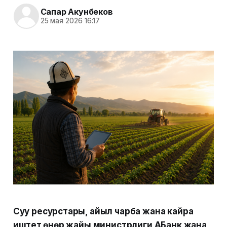
Сапар Акунбеков
25 мая 2026 16:17
Суу ресурстары, айыл чарба жана кайра
иштетүү өнөр жайы министрлиги АБанк жана