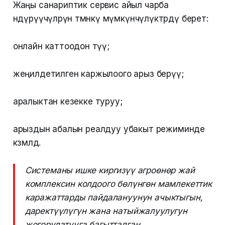
Жаңы санариптик сервис айыл чарба
өндүрүүчүлөрүнө төмөнкү мүмкүнчүлүктөрдү берет:
онлайн каттоодон өтүү;
жеңилдетилген каржылоого арыз берүү;
аралыктан кезекке туруу;
арыздын абалын реалдуу убакыт режиминде
көзөмөлдөө.
Системаны ишке киргизүү агроөнөр жай
комплексин колдоого бөлүнгөн мамлекеттик
каражаттарды пайдалануунун ачыктыгын,
даректүүлүгүн жана натыйжалуулугун
жогорулатууга багытталган.