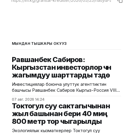
МЫНДАН ТЫШКАРЫ ОКУҢУЗ
Равшанбек Сабиров:
Кыргызстан инвесторлор үчүн
жагымдуу шарттарды түзүүдө
Инвестициялар боюнча улуттук агенттиктин
башчысы Равшанбек Сабиров Кыргыз-Россия VIII
экономикалык форумунун алкагында өткөн
07 авг. 2026 14:24
"Кыргызстан менен Россиянын аймактарынын
Токтогул суу сактагычынан
соода-экономикалык жана инвестициялык
жыл башынан бери 40 миң
кызматташуусу. Мыкты долбоорлордун бет
800 метр тор чыгарылды
ачары" аталышындагы тегерек үстөлгө катышты.
Аталган агенттиктин басма сөз кызматы
Экологиялык кызматкерлер Токтогул суу
билдиргендей, иш-чарага эки өлкөнүн экономикалык