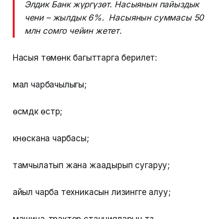
Элдик Банк жүргүзөт. Насыянын пайыздык
чени – жылдык 6%. Насыянын суммасы 50
млн сомго чейин жетет.
Насыя төмөнкү багыттарга берилет:
мал чарбачылыгы;
өсүмдүк өстүрүү;
күнөскана чарбасы;
тамчылатып жана жаадырып сугаруу;
айыл чарба техникасын лизингге алуу;