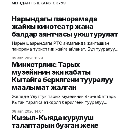
МЫНДАН ТЫШКАРЫ ОКУҢУЗ
Нарындагы панорамада
жайкы кинотеатр жана
балдар аянтчасы уюштурулат
Нарын шаарындагы РТС аймагында жайгашкан
панорама туристтик жайга айланат. Бул тууралуу
калаа мэриясынан билдиришти. Маалыматка
09 авг. 2026 11:29
ылайык, Нарындын мэри Жылдызбек Беккелдиев
Министрлик: Тарых
"Сапат курулуш" ЖЧКсынын жетекчиси Валихан
музейинин эки кабаты
Жолбулаков менен жолугушуп, алдыдагы иштерди
Кытайга берилгени тууралуу
талкуулады. Долбоор сынак шартында жеке
ишкерге пайдаланууга берилип, аймакта жайкы
маалымат жалган
кинотеатр, сүрөт бурчу, балдар үчүн оюн аянтчасы
жана
Желеде Улуттук тарых музейинин 4-5-кабаттары
Кытай тарапка өткөрүлүп берилгени тууралуу
тараган маалыматтын чындыкка дал келбесин
08 авг. 2026 14:04
Маданият, маалымат жана жаштар саясаты
Кызыл-Кыяда курулуш
министрлиги билдирди. Министрликтин
талаптарын бузган жеке
маалыматына караганда, музейдин эч бир бөлүгү чет