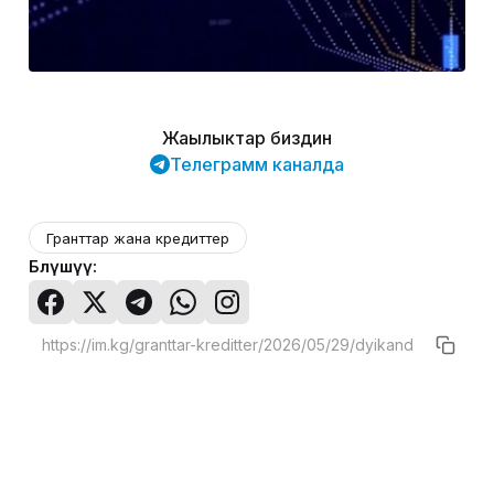
Жаңылыктар биздин
Телеграмм каналда
Гранттар жана кредиттер
Бөлүшүү: