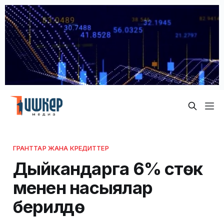
ГРАНТТАР ЖАНА КРЕДИТТЕР
Дыйкандарга 6% үстөк
менен насыялар
берилүүдө