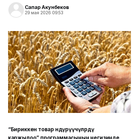
Сапар Акунбеков
29 мая 2026 09:53
“Бириккен товар өндүрүүчүлөрдү
каржылоо” программасынын негизинде