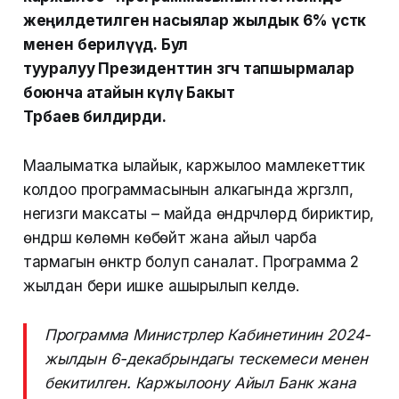
жеңилдетилген насыялар жылдык 6% үстөк
менен берилүүдө. Бул
тууралуу Президенттин өзгөчө тапшырмалар
боюнча атайын өкүлү Бакыт
Төрөбаев билдирди.
Маалыматка ылайык, каржылоо мамлекеттик
колдоо программасынын алкагында жүргүзүлүп,
негизги максаты – майда өндүрүүчүлөрдү бириктирүү,
өндүрүш көлөмүн көбөйтүү жана айыл чарба
тармагын өнүктүрүү болуп саналат. Программа 2
жылдан бери ишке ашырылып келүүдө.
Программа Министрлер Кабинетинин 2024-
жылдын 6-декабрындагы тескемеси менен
бекитилген. Каржылоону Айыл Банк жана