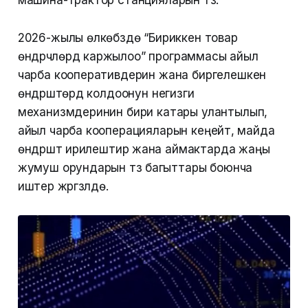
машина-трактор станцияларын түзүү.
2026-жылы өлкөбүздө “Бириккен товар
өндүрүүчүлөрдү каржылоо” программасы айыл
чарба кооперативдерин жана биргелешкен
өндүрүштөрдү колдоонун негизги
механизмдеринин бири катары улантылып,
айыл чарба кооперацияларын кеңейтүү, майда
өндүрүштү ирилештирүү жана аймактарда жаңы
жумуш орундарын түзүү багыттары боюнча
иштер жүргүзүлүүдө.